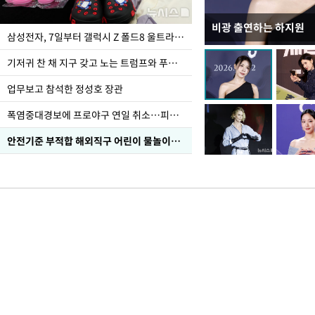
비광 출연하는 하지원
이재명 대통령, "수사
삼성전자, 7일부터 갤럭시 Z 폴드8 울트라·폴드8·플립8 출시
선 다해 강구해야"
기저귀 찬 채 지구 갖고 노는 트럼프와 푸틴 형상 미로
업무보고 참석한 정성호 장관
폭염중대경보에 프로야구 연일 취소…피칭 연습장 '52도'
안전기준 부적합 해외직구 어린이 물놀이용품 판매 중단 요청한 서울시