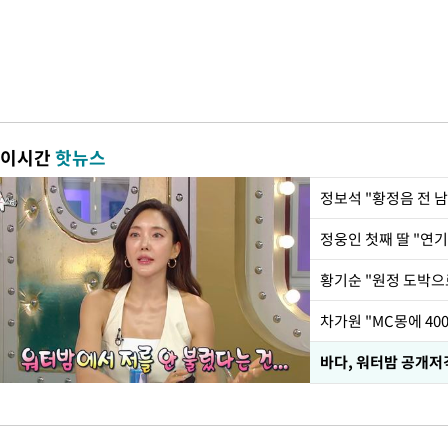
이시간
핫뉴스
정웅인 첫째 딸 "연기
황기순 "원정 도박으
바다, 워터밤 공개저격