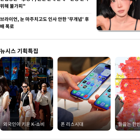
위해 불가피"
브라이언, 눈 마주치고도 인사 안한 '무개념' 후
배 폭로
뉴시스 기획특집
외국인이 키운 K-소비
폰 리스시대
들끓는 한