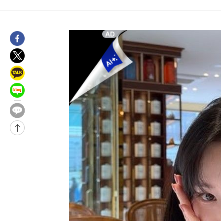
-28430초 전 >
[속보]경찰, '홍명보 선임 논란' 대한축구협회·축구회관 등 압
색
-27817초 전 >
[속보]산업장관 "美무역법 제301조 과잉생산 결과 발표 8월 중
상
-27610초 전 >
[속보]코스피 매도사이드카 발동…4%대 급락
-26882초 전 >
[속보]전남광주 초대 시민추천 부시장에 백승주·윤난실
-24443초 전 >
서울 열대야 15일째 지속…비공식 '초열대야' 30도 넘어
-23010초 전 >
[속보]코스닥, 2.15포인트(0.27%) 내린 797.44 출발
-22993초 전 >
[속보]코스피, 119.51포인트(1.81%) 내린 6478.75 개장
-19440초 전 >
6월 경상수지 497.3억 달러…두 달 연속 사상 최대
-19391초 전 >
서울 낮 39도 '폭염중대경보'…40도 관측 가능성도
-16753초 전 >
미 워싱턴주 스포캔 시의 통제불능 3개 산불, 방화선 일부 구축
-8926초 전 >
[속보] 호르무즈 해협 이란-오만 협상 기대속 뉴욕증시 혼조 마감
우 0.49%↑
-7281초 전 >
[속보] 이란 대통령 "지금 최고지도자와 소통하기가 매우 어려워
임 3년 인터뷰
2시간 전 >
[속보] "이란-오만, 호르무즈 해협 통행 항로 합의" 이란 외무부 대