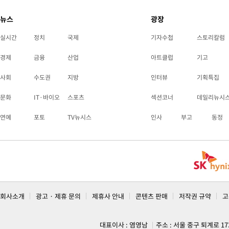
뉴스
광장
실시간
정치
국제
기자수첩
스토리칼럼
경제
금융
산업
아트클럽
기고
사회
수도권
지방
인터뷰
기획특집
문화
IT·바이오
스포츠
섹션코너
데일리뉴시
연예
포토
TV뉴시스
인사
부고
동정
회사소개
광고 · 제휴 문의
제휴사 안내
콘텐츠 판매
저작권 규약
고
대표이사 : 염영남
주소 : 서울 중구 퇴계로 1