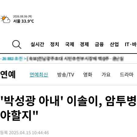
2시간 전 >
[속보] "이란-오만, 호르무즈 해협 통행 항로 합의" 이란 외무부 대
-29733초 전 >
[속보]산업장관 "李정부, 원전 반대 안해…안정 전력 위해 불가
2026.08.06 (목)
서울 33.9℃
-28430초 전 >
[속보]경찰, '홍명보 선임 논란' 대한축구협회·축구회관 등 압
색
-27817초 전 >
[속보]산업장관 "美무역법 제301조 과잉생산 결과 발표 8월 중
상
-27610초 전 >
[속보]코스피 매도사이드카 발동…4%대 급락
실시간
정치
국제
경제
금융
산업
IT·
-26882초 전 >
[속보]전남광주 초대 시민추천 부시장에 백승주·윤난실
-24443초 전 >
서울 열대야 15일째 지속…비공식 '초열대야' 30도 넘어
-23010초 전 >
[속보]코스닥, 2.15포인트(0.27%) 내린 797.44 출발
연예
연예최신
방송/TV
영화
가요
드라마
-22993초 전 >
[속보]코스피, 119.51포인트(1.81%) 내린 6478.75 개장
-19440초 전 >
6월 경상수지 497.3억 달러…두 달 연속 사상 최대
-19391초 전 >
서울 낮 39도 '폭염중대경보'…40도 관측 가능성도
'박성광 아내' 이솔이, 암투병
-16753초 전 >
미 워싱턴주 스포캔 시의 통제불능 3개 산불, 방화선 일부 구축
야할지"
-8926초 전 >
[속보] 호르무즈 해협 이란-오만 협상 기대속 뉴욕증시 혼조 마감
우 0.49%↑
-7281초 전 >
[속보] 이란 대통령 "지금 최고지도자와 소통하기가 매우 어려워
임 3년 인터뷰
2시간 전 >
[속보] "이란-오만, 호르무즈 해협 통행 항로 합의" 이란 외무부 대
등록 2025.04.15 10:44:46
-29733초 전 >
[속보]산업장관 "李정부, 원전 반대 안해…안정 전력 위해 불가