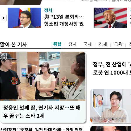
한국거래소는 이날 오전 10
정치
했다고 밝혔다. 발동 당시 
與 "13일 본회의…
대비 5.12% 급락한 987.
형소법 개정사항 있
스피200을 기초자산으로 하
으면 개정"
많이 본 기사
종합
정치
국제
경제
금융
정부, 전 산업에 '
로봇 연 1000대
정웅인 첫째 딸, 연기자 지망…또 배
우 꿈꾸는 스타 2세
산업장관 "李정부, 원전 반대 안해…안정 전력