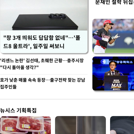
문재인 철학 뒤집
"창 3개 띄워도 답답함 없네"…'폴
드8 울트라', 일주일 써보니
'리센느 논란' 김선태, 초췌한 근황…충주시장
"다시 돌아올 생각?"
호가 낮춘 매물 속속 등장…출구전략 찾는 강남
집주인들
뉴시스 기획특집