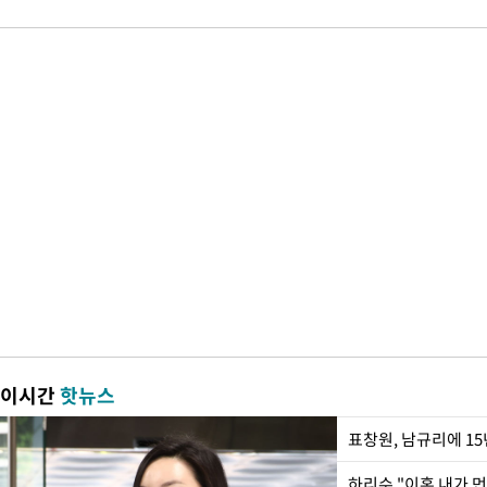
이시간
핫뉴스
하리수 "이혼 내가 