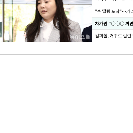
"손 떨림 포착"…카라