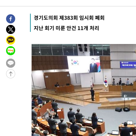
4시간 전 >
[속보]뉴욕증시 상승 마감…S&P 0.6% 나스닥 1.3%↑
-26509초 전 >
낮 최고 35도 '무더위'…동해안 시간당 30㎜ '강한 비'[내일날
경기도의회 제383회 임시회 폐회
-25779초 전 >
[속보]이강인 "감독님이 원하는 마음 느꼈고, 많은 트로피 원해
지난 회기 미룬 안건 11개 처리
틀레티코 이적"
-25561초 전 >
수도권 40도 육박 '펄펄'…동해안 일부 지역엔 호의주의보
-24530초 전 >
온열질환 사망자 3명 늘어…누적 환자 3000명 돌파
-18475초 전 >
강릉에 시간당 81.4㎜ 물폭탄…도로 잠기고 담벼락 붕괴
-14582초 전 >
백운산서 80년근 천종산삼 9뿌리 발견…감정가 1.3억원
-12292초 전 >
선재도서 해루질 나섰다 실종 60대, 닷새 만에 숨진 채 발견
-9826초 전 >
남자 농구, 나고야 아시안게임서 '홈팀' 일본과 한일전
-9202초 전 >
여수 오동도 해상서 모터보트 전복…1명 사망·1명 실종
-5429초 전 >
극한폭염 한풀 꺾이지만…'낮 최고 35도' 무더위, 열대야 계속[
주 날씨]
-2447초 전 >
축구협회 "압수수색·성접대 논란 사과…쇄신의 기회로 삼겠다"
-964초 전 >
[속보]'압수수색·성접대 논란' 축구협회 "실망과 걱정 안겨드려 
2시간 전 >
'최고 37도' 폭염 지속…강원동해안 최대 150㎜ 비
4시간 전 >
[속보]뉴욕증시 상승 마감…S&P 0.6% 나스닥 1.3%↑