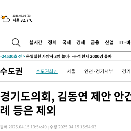
2026.08.08 (토)
서울 32.7℃
4시간 전 >
[속보]뉴욕증시 상승 마감…S&P 0.6% 나스닥 1.3%↑
-26509초 전 >
낮 최고 35도 '무더위'…동해안 시간당 30㎜ '강한 비'[내일날
-25779초 전 >
[속보]이강인 "감독님이 원하는 마음 느꼈고, 많은 트로피 원해
실시간
정치
국제
경제
금융
산업
IT·
틀레티코 이적"
-25561초 전 >
수도권 40도 육박 '펄펄'…동해안 일부 지역엔 호의주의보
-24530초 전 >
온열질환 사망자 3명 늘어…누적 환자 3000명 돌파
-18475초 전 >
강릉에 시간당 81.4㎜ 물폭탄…도로 잠기고 담벼락 붕괴
수도권
수도권최신
서울
인천·경기서부
경기
-14582초 전 >
백운산서 80년근 천종산삼 9뿌리 발견…감정가 1.3억원
-12292초 전 >
선재도서 해루질 나섰다 실종 60대, 닷새 만에 숨진 채 발견
-9826초 전 >
남자 농구, 나고야 아시안게임서 '홈팀' 일본과 한일전
경기도의회, 김동연 제안 안
-9202초 전 >
여수 오동도 해상서 모터보트 전복…1명 사망·1명 실종
-5429초 전 >
극한폭염 한풀 꺾이지만…'낮 최고 35도' 무더위, 열대야 계속[
례 등은 제외
주 날씨]
-2447초 전 >
축구협회 "압수수색·성접대 논란 사과…쇄신의 기회로 삼겠다"
-964초 전 >
[속보]'압수수색·성접대 논란' 축구협회 "실망과 걱정 안겨드려 
등록 2025.04.15 13:54:49
수정 2025.04.15 15:54:03
2시간 전 >
'최고 37도' 폭염 지속…강원동해안 최대 150㎜ 비