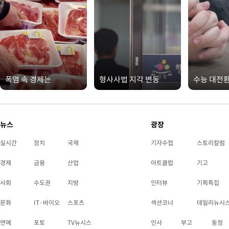
폭염 속 경제는
형사사법 지각 변동
수능 대전
뉴스
광장
실시간
정치
국제
기자수첩
스토리칼럼
경제
금융
산업
아트클럽
기고
사회
수도권
지방
인터뷰
기획특집
문화
IT·바이오
스포츠
섹션코너
데일리뉴시
연예
포토
TV뉴시스
인사
부고
동정