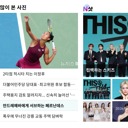
많이 본 사진
컴백하는 스키즈
청와대 일주일
2타점 적시타 치는 이정후
더불어민주당 당대표·최고위원 후보 합동연설회
주택용지 검토 알려지자... 신속히 늘어선 '근조화환'
안드레예바에게 서브하는 페르난데스
폭우에 무너진 강릉 교동 주택 담벼락