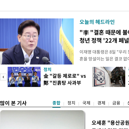
오늘의 헤드라인
"李 "결혼 때문에 
청년 정책 '22개 페
이재명 대통령은 8일 "우리
혼을 망설이는 일은 결코 없
하는 제도가 있을 경우 편하
정치
다. 이 대통령은 이날 오후 
金 "갈등 제로로" vs
로 찾은 결혼 페널티 22개'
鄭 "진흙탕 사과부
이 대통령은 "결혼으로 인해
터"
많이 본 기사
종합
정치
국제
경제
금융
오세훈 "용산공원