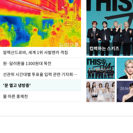
컴백하는 스키즈
극한 폭염에 바닥 드
알렉산드로바, 세계 1위 사발렌카 격침
도
원·달러환율 1300원대 목전
선관위 시간대별 투표율 입력 관련 기자회견하는 주진우 의원
'문 열고 냉방중'
물 마른 홍제천