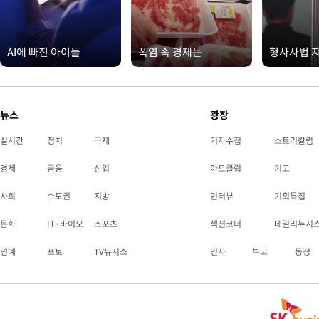
AI에 빠진 아이들
폭염 속 경제는
형사사법 
뉴스
광장
실시간
정치
국제
기자수첩
스토리칼럼
경제
금융
산업
아트클럽
기고
사회
수도권
지방
인터뷰
기획특집
문화
IT·바이오
스포츠
섹션코너
데일리뉴시
연예
포토
TV뉴시스
인사
부고
동정