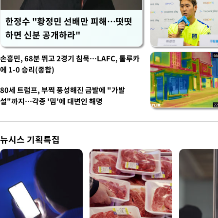
한정수 "황정민 선배만 피해…떳떳
하면 신분 공개하라"
손흥민, 68분 뛰고 2경기 침묵…LAFC, 톨루카
에 1-0 승리(종합)
80세 트럼프, 부쩍 풍성해진 금발에 "가발
설"까지…각종 '밈'에 대변인 해명
뉴시스 기획특집