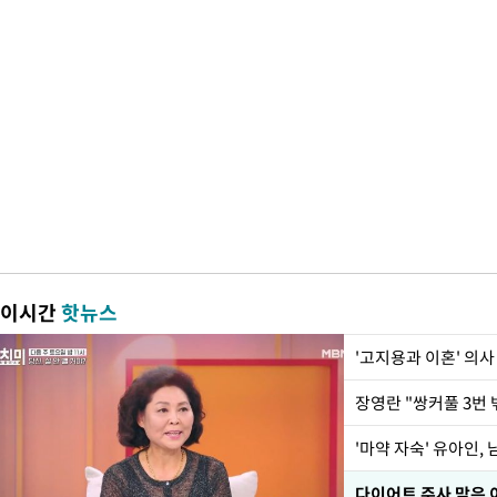
이시간
핫뉴스
'고지용과 이혼' 의사
'마약 자숙' 유아인,