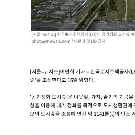
-6136초 전 >
'2경기 연속 침묵' 손흥민, 톨루카전 68분만 뛰고 슈팅 0개
-4888초 전 >
이강인, 오늘 서울서 AT마드리드 입단식…'전례 없는 특급대우'
2시간 전 >
'여긴 20도, 저긴 50도'…열화상 카메라로 본 폭염 저감시설 '온도
2시간 전 >
콜롬비아 신임 우파 대통령 취임 하루만에 차량폭탄 폭발 사건
[서울=뉴시스] 한국토지주택공사(LH)의 공기정화 도시숲 예시인
4시간 전 >
튀르키예 외무장관, "메카 3국 방위협정은 이란이 목표 아냐 " 밝혀
photo@newsis.com
*재판매 및 DB 금지
4시간 전 >
이군이 불법 군시설 건설한 레바논 남부에서 레바논군 3명 폭발로 
[서울=뉴시스]이연희 기자 = 한국토지주택공사(LH
숲'을 조성한다고 16일 밝혔다.
'공기정화 도시숲'은 나뭇잎, 가지, 줄기의 기공을
성을 이용해 대기 정화를 목적으로 도시생활권에 조
모의 도시숲을 조성해 연간 약 1141톤(t)의 탄소