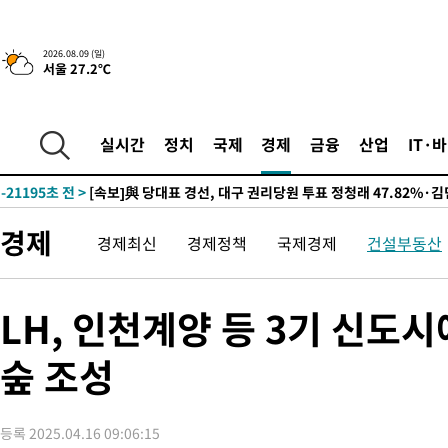
-26336초 전 >
태풍 돌핀, 중 저장성 타이저우시 해안에 상륙 (1보)
-23682초 전 >
AT마드리드 데뷔 앞둔 이강인, 맨시티전 선발 대신 '벤치 시작'
2026.08.09 (일)
서울 27.2℃
-22312초 전 >
[속보]與 강원·TK 당원투표 합산 김민석 48.54%로 승리…
44.40%
-21646초 전 >
與 강원·TK 당원투표 합산 김민석 46.01%로 승리…정청래
44.53%
-21486초 전 >
[속보]與전대 권리당원투표…강원·경북 김민석, 대구 정청래 
실시간
정치
국제
경제
금융
산업
IT·
-21293초 전 >
[속보]與 당대표 경선, 경북 권리당원 투표 김민석 47.37%·
45.71%
-21195초 전 >
[속보]與 당대표 경선, 대구 권리당원 투표 정청래 47.82%·
46.35%
-20992초 전 >
[속보]與 당대표 경선, 강원 권리당원 투표 김민석 승리…50.3
경제
경제최신
경제정책
국제경제
건설부동산
득표
-18910초 전 >
"일본축구협회, 대한축구협회 성 접대 의혹 심판 조사"
-11552초 전 >
[속보]장은수, KLPGA 제주삼다수 역전 우승…데뷔 10년 차에
정상
-6917초 전 >
"얼마나 더웠으면"…안동 물길공원서 헤엄친 구렁이 '소동'
LH, 인천계양 등 3기 신도시
-6844초 전 >
손흥민, 68분 뛰고 2경기 침묵…LAFC, 톨루카에 1-0 승리(종합
숲 조성
-6116초 전 >
'2경기 연속 침묵' 손흥민, 톨루카전 68분만 뛰고 슈팅 0개
-4868초 전 >
이강인, 오늘 서울서 AT마드리드 입단식…'전례 없는 특급대우'
2시간 전 >
'여긴 20도, 저긴 50도'…열화상 카메라로 본 폭염 저감시설 '온도
등록 2025.04.16 09:06:15
2시간 전 >
콜롬비아 신임 우파 대통령 취임 하루만에 차량폭탄 폭발 사건