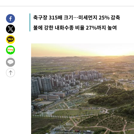
4시간 전 >
튀르키예 외무장관, "메카 3국 방위협정은 이란이 목표 아냐 " 밝혀
4시간 전 >
이군이 불법 군시설 건설한 레바논 남부에서 레바논군 3명 폭발로 
축구장 315배 크기…미세먼지 25% 감축
-30764초 전 >
네타냐후, 트럼프의 가자 평화 2차 15개조 평화안 '거부'
불에 강한 내화수종 비율 27%까지 높여
-27360초 전 >
이강인 ATM 입단식에 '상암벌 들썩'…"세계적인 선수 되길"
-26356초 전 >
태풍 돌핀, 중 저장성 타이저우시 해안에 상륙 (1보)
-23702초 전 >
AT마드리드 데뷔 앞둔 이강인, 맨시티전 선발 대신 '벤치 시작'
-22332초 전 >
[속보]與 강원·TK 당원투표 합산 김민석 48.54%로 승리…
44.40%
-21666초 전 >
與 강원·TK 당원투표 합산 김민석 46.01%로 승리…정청래
44.53%
-21506초 전 >
[속보]與전대 권리당원투표…강원·경북 김민석, 대구 정청래 
-21313초 전 >
[속보]與 당대표 경선, 경북 권리당원 투표 김민석 47.37%·
45.71%
-21215초 전 >
[속보]與 당대표 경선, 대구 권리당원 투표 정청래 47.82%·
46.35%
-21012초 전 >
[속보]與 당대표 경선, 강원 권리당원 투표 김민석 승리…50.3
득표
-18930초 전 >
"일본축구협회, 대한축구협회 성 접대 의혹 심판 조사"
-11572초 전 >
[속보]장은수, KLPGA 제주삼다수 역전 우승…데뷔 10년 차에
정상
-6937초 전 >
"얼마나 더웠으면"…안동 물길공원서 헤엄친 구렁이 '소동'
-6864초 전 >
손흥민, 68분 뛰고 2경기 침묵…LAFC, 톨루카에 1-0 승리(종합