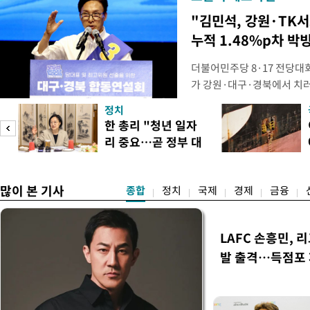
"김민석, 강원·TK
누적 1.48%p차 박
더불어민주당 8·17 전당대
가 강원·대구·경북에서 치
48.54%(1만8977표)를 
정치
를 1622표(4.14%p) 차
피
한 총리 "청년 일자
·인천 권리당원 투표에서도 
리 중요…곧 정부 대
적 합산(가중치 미반영)에서도
책"
많이 본 기사
종합
정치
국제
경제
금융
LAFC 손흥민, 
발 출격…득점포