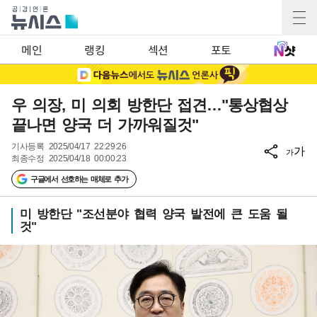
메인
랭킹
섹션
포토
우 의장, 미 의회 방한단 접견…"통상협상
끝나면 양국 더 가까워질것"
기사등록
2025/04/17 22:29:26
가
가
최종수정
2025/04/18 00:00:23
구글에서 선호하는 매체로 추가
미 방한단 "조선분야 협력 양국 발전에 큰 도움 될
것"