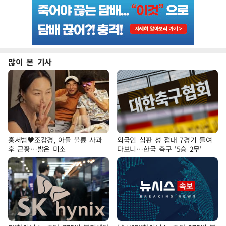
많이 본 기사
홍서범♥조갑경, 아들 불륜 사과
외국인 심판 성 접대 7경기 들여
후 근황…밝은 미소
다보니…한국 축구 '5승 2무'