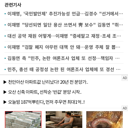
관련기사
이재명, '국민발안제' 추진가능성 언급…김경수 "선거에서 착한 2등 없어"
이재명 "당선되면 일단 용산 쓰면서 靑 보수" 김동연 "취임 다음날 세종 근무"
대선 공약 재원 어떻게…이재명 "증세말고 재정·조세 조정" 김경수 "재정 확대해야"
이재명 "검찰 폐지 아무런 대책 안 돼…운영 주체 잘 뽑아야"
김동연 측 "민주, 논란 여론조사 업체 또 선정…책임자 처벌해야"
민주, 총선 때 공정성 논란 된 여론조사 업체에 또 경선 조사…비명계 반발