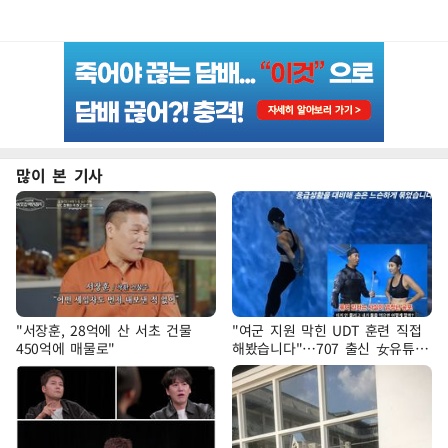
많이 본 기사
"서장훈, 28억에 산 서초 건물
"여군 지원 막힌 UDT 훈련 직접
450억에 매물로"
해봤습니다"…707 출신 女유튜버
'완벽 소화'