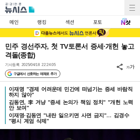
메인
랭킹
섹션
포토
민주 경선주자, 첫 TV토론서 증세·개헌 놓고
격돌(종합)
기사등록
2025/04/18 22:24:05
가
가
구글에서 선호하는 매체로 추가
이재명 "경제 어려운데 민간에 떠넘기는 증세 바람직
하지 않아"
김동연, 李 겨냥 "증세 논의가 책임 정치" "개헌 노력
안 보여"
이재명·김동연 "내란 일으키면 사면 금지"… 김경수
"평시 계엄 삭제"