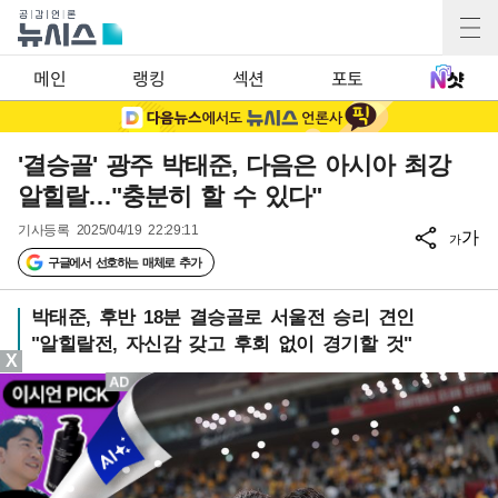
메인
랭킹
섹션
포토
'결승골' 광주 박태준, 다음은 아시아 최강
알힐랄…"충분히 할 수 있다"
기사등록
2025/04/19 22:29:11
가
가
구글에서 선호하는 매체로 추가
박태준, 후반 18분 결승골로 서울전 승리 견인
"알힐랄전, 자신감 갖고 후회 없이 경기할 것"
X