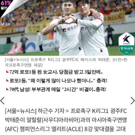
[서울=뉴시스] 프로축구 K리그1 광주FC의 헤이스와 박태준. (사진=한
국프로축구연맹 제공)
[서울=뉴시스] 하근수 기자 = 프로축구 K리그1 광주FC
박태준이 알힐랄(사우디아라비아)과의 아시아축구연맹
(AFC) 챔피언스리그 엘리트(ACLE) 8강 맞대결을 고대