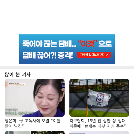
많이 본 기사
방은희, 母 고독사에 오열 "이틀
축구협회, 15년 전 심판 성 접대
만에 발견"
파문에 "현재는 내부 지침 준수"