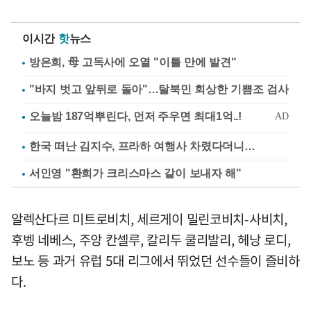
이시간
핫
뉴스
방은희, 母 고독사에 오열 "이틀 만에 발견"
"바지 벗고 앞뒤로 돌아"…탈북민 회상한 기쁨조 검사
한국 떠난 김지수, 프라하 여행사 차렸다더니…
서인영 "환희가 크리스마스 같이 보내자 해"
알렉산다르 미트로비치, 세르게이 밀린코비치-사비치,
후벵 네베스, 주앙 칸셀루, 칼리두 쿨리발리, 헤낭 로디,
보노 등 과거 유럽 5대 리그에서 뛰었던 선수들이 즐비하
다.