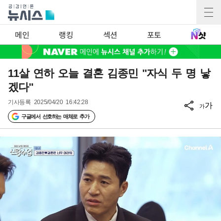
메인
랭킹
섹션
포토
11살 연하 오늘 결혼 김종민 "자식 두 명 낳
겠다"
기사등록
2025/04/20 16:42:28
가
가
구글에서 선호하는 매체로 추가