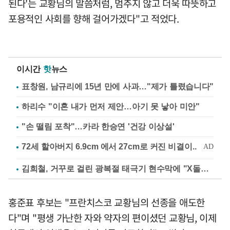
된다'는 교황님의 말씀처럼, 멈추지 않고 더욱 따뜻하고
포용적인 사회를 향해 걸어가겠다"고 적었다.
이시간
핫
뉴스
표창원, 남규리에 15년 만에 사과…"제가 틀렸습니다"
하리수 "이혼 내가 먼저 제안…아기 못 낳아 미안"
"손 떨림 포착"…카라 한승연 '건강 이상설'
김희철, 거꾸로 걸린 광복절 태극기 현수막에 "X돌았네"
홍준표 후보는 "프란치스코 교황님의 선종을 애도한
다"며 "평생 가난한 자와 약자의 편이셨던 교황님, 이제