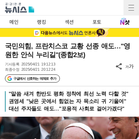
메인
랭킹
섹션
포토
국민의힘, 프란치스코 교황 선종 애도…"영
원한 안식 누리길"(종합2보)
기사등록
2025/04/21 19:12:13
가
가
최종수정
2025/04/21 20:12:24
구글에서 선호하는 매체로 추가
"말씀 새겨 한반도 평화 정착에 최선 노력 다할 것"
권영세 "낮은 곳에서 힘없는 자 목소리 귀 기울여"
대선 주자들도 애도…"포용적 사회로 걸어가겠다"