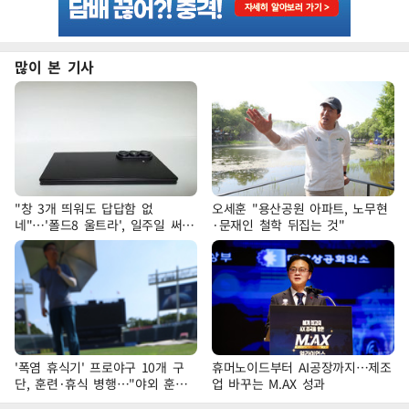
많이 본 기사
"창 3개 띄워도 답답함 없
오세훈 "용산공원 아파트, 노무현
네"…'폴드8 울트라', 일주일 써보
·문재인 철학 뒤집는 것"
니
'폭염 휴식기' 프로야구 10개 구
휴머노이드부터 AI공장까지…제조
단, 훈련·휴식 병행…"야외 훈련
업 바꾸는 M.AX 성과
해도 안전 최우선"