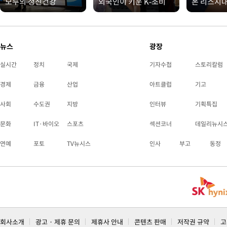
모두의 정신건강
외국인이 키운 K-소비
폰 리스시
뉴스
광장
실시간
정치
국제
기자수첩
스토리칼럼
경제
금융
산업
아트클럽
기고
사회
수도권
지방
인터뷰
기획특집
문화
IT·바이오
스포츠
섹션코너
데일리뉴시
연예
포토
TV뉴시스
인사
부고
동정
회사소개
광고 · 제휴 문의
제휴사 안내
콘텐츠 판매
저작권 규약
고