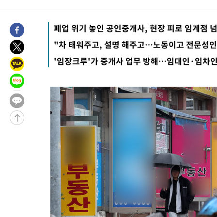
45분 전 >
민주 콩고 에볼라환자 4천명 돌파, 4053명 발생 1850명 사망
-25158초 전 >
"낮 기온 소폭 하락"…수도권 폭염중대경보, 폭염경보로 하향
폐업 위기 놓인 공인중개사, 현장 피로 임계점 
-25122초 전 >
[속보]이 대통령, '호우피해' 안동·의성 관할 4개 면 특별재난
"차 태워주고, 설명 해주고…노동이고 전문성인
선포
-25085초 전 >
[단독]중수청 지원 검사들, 정원 초과 시 낮은 계급 임용…희망
'임장크루'가 중개사 업무 방해…임대인·임차
갈 수도
-23056초 전 >
낮 최고 37도 찜통더위…곳곳 소나기·강원 많은 비[내일날씨]
-21362초 전 >
SK하이닉스, 용인·청주 팹에 54조 투자…"AI 메모리 수요 선
응"
-18218초 전 >
여자배구 이재영·이다영 자매, 아제르바이잔 투란VC 입단
-17471초 전 >
외국인 심판 성 접대 7경기 들여다보니…한국 축구 '5승 2무'
-17205초 전 >
[속보]코스닥, 2.86포인트(0.36%) 내린 798.81마감
-17158초 전 >
[속보]코스피, 6200선 약보합…0.60% 내린 6258.77에 마쳐
-17138초 전 >
[속보]원·달러 환율, 7.7원 내린 1416.1원 마감
-17027초 전 >
[속보] 노원서 40.1도 관측…서울, 2018년 이후 첫 40도
-14117초 전 >
[속보]종합특검, '계엄 수용공간 확보' 신용해 前교정본부장 기
-12990초 전 >
외신들도 주목한 韓축구 파문…"국민적 공분에 수사 재개"
-12961초 전 >
11시간 압수수색에 성접대 파문까지…'쑥대밭' 된 축구협회
-11983초 전 >
[속보]규제합리화위원회 부위원장에 김태유 서울대 공대 교수