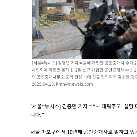
병태 후임
-8341초 전 >
[속보]국힘 윤리위, '돌려차기 발언' 진종오·서범수 징계 절차 
-3666초 전 >
[속보] 7월 중국 수출 23.9%↑ 수입 27.5%↑…무역총액 25.
-826초 전 >
[속보]'채상병 순직 책임' 임성근, 항소심도 징역 3년
-692초 전 >
[속보]종합특검, '관저이전 봐주기 감사' 유병호 구속기소
45분 전 >
민주 콩고 에볼라환자 4천명 돌파, 4053명 발생 1850명 사망
[서울=뉴시스] 김명년 기자 = 올해 개업한 공인중개사 수가 
사협회에 따르면 올해 1~2월 신규 개업한 공인중개사 수는 1
와 공인중개사무소 포화 현상 속에 신규 진입자가 감소한 것으로
2025.04.13.
kmn@newsis.com
[서울=뉴시스] 김종민 기자 = “차 태워주고, 설
니다.”
서울 마포구에서 10년째 공인중개사로 일하고 있는