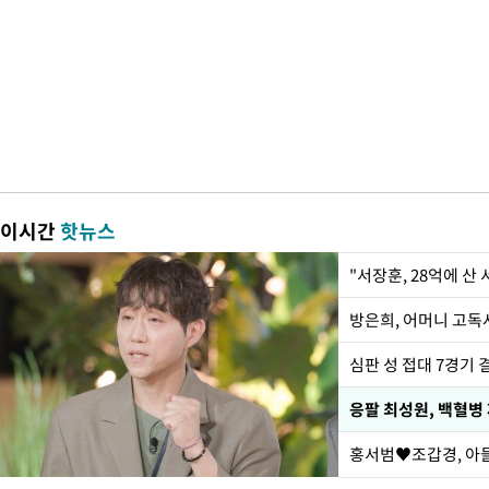
이시간
핫뉴스
"서장훈, 28억에 산
방은희, 어머니 고독사
심판 성 접대 7경기 
응팔 최성원, 백혈병
홍서범♥조갑경, 아들