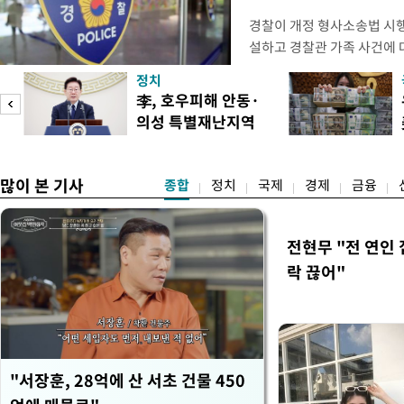
경찰이 개정 형사소송법 시
설하고 경찰관 가족 사건에 
피제'를 도입한다. 경찰청은 
정치
후속 조치 태스크포스(TF)'
李, 호우피해 안동·
우선 올해 하반기 인사에 
의성 특별재난지역
하던 수사감찰 기능을 인권
도
선포
많이 본 기사
종합
정치
국제
경제
금융
전현무 "전 연인
락 끊어"
"서장훈, 28억에 산 서초 건물 450