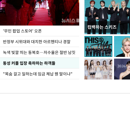
컴백하는 스키즈
지석천 뒤덮은 개구리
'무민 팝업 스토어' 오픈
반정부 시위대와 대치한 아르헨티나 경찰
녹색 빛깔 띄는 동복호…저수율은 절반 남짓
동성 커플 입장 축하하는 하객들
"목숨 걸고 일하는데 임금 체납 웬 말이냐"