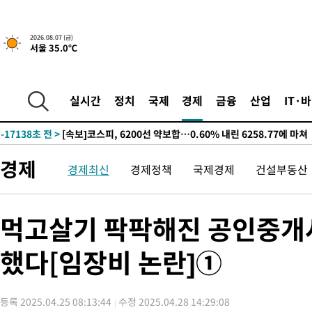
갈 수도
-23036초 전 >
낮 최고 37도 찜통더위…곳곳 소나기·강원 많은 비[내일날씨]
-21342초 전 >
SK하이닉스, 용인·청주 팹에 54조 투자…"AI 메모리 수요 선
2026.08.07 (금)
서울 35.0℃
응"
-18198초 전 >
여자배구 이재영·이다영 자매, 아제르바이잔 투란VC 입단
-17451초 전 >
외국인 심판 성 접대 7경기 들여다보니…한국 축구 '5승 2무'
-17185초 전 >
[속보]코스닥, 2.86포인트(0.36%) 내린 798.81마감
실시간
정치
국제
경제
금융
산업
IT·
-17138초 전 >
[속보]코스피, 6200선 약보합…0.60% 내린 6258.77에 마쳐
-17118초 전 >
[속보]원·달러 환율, 7.7원 내린 1416.1원 마감
-17007초 전 >
[속보] 노원서 40.1도 관측…서울, 2018년 이후 첫 40도
경제
경제최신
경제정책
국제경제
건설부동산
-14097초 전 >
[속보]종합특검, '계엄 수용공간 확보' 신용해 前교정본부장 기
-12970초 전 >
외신들도 주목한 韓축구 파문…"국민적 공분에 수사 재개"
-12941초 전 >
11시간 압수수색에 성접대 파문까지…'쑥대밭' 된 축구협회
먹고살기 팍팍해진 공인중개사
-11963초 전 >
[속보]규제합리화위원회 부위원장에 김태유 서울대 공대 교수
병태 후임
했다[임장비 논란]①
-8321초 전 >
[속보]국힘 윤리위, '돌려차기 발언' 진종오·서범수 징계 절차 
-3646초 전 >
[속보] 7월 중국 수출 23.9%↑ 수입 27.5%↑…무역총액 25.
-806초 전 >
[속보]'채상병 순직 책임' 임성근, 항소심도 징역 3년
등록 2025.04.25 08:13:44
수정 2025.04.28 14:29:08
-672초 전 >
[속보]종합특검, '관저이전 봐주기 감사' 유병호 구속기소