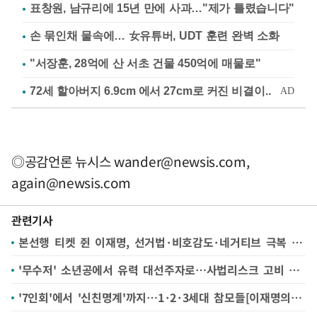
표창원, 남규리에 15년 만에 사과…"제가 틀렸습니다"
손 묶인채 물속에… 女유튜버, UDT 훈련 완벽 소화
"서장훈, 28억에 산 서초 건물 450억에 매물로"
◎공감언론 뉴시스
wander@newsis.com
,
again@newsis.com
관련기사
본선행 티켓 쥔 이재명, 선거법·비호감도·네거티브 극복 숙제[이재명의 과제]
'무수저' 소년공에서 유력 대선주자로…사법리스크 고비 넘고 본선 진출[이재명은 누구]
'7인회'에서 '신친명계'까지…1·2·3세대 참모들[이재명의 사람들]