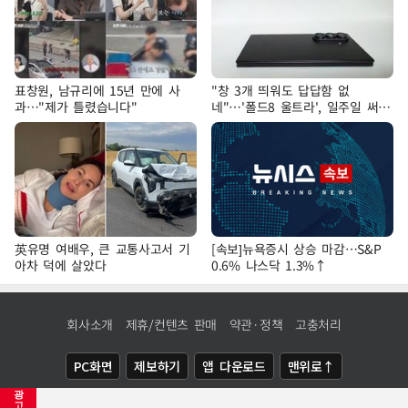
표창원, 남규리에 15년 만에 사
"창 3개 띄워도 답답함 없
과…"제가 틀렸습니다"
네"…'폴드8 울트라', 일주일 써보
니
英유명 여배우, 큰 교통사고서 기
[속보]뉴욕증시 상승 마감…S&P
아차 덕에 살았다
0.6% 나스닥 1.3%↑
회사소개
제휴/컨텐츠 판매
약관·정책
고충처리
PC화면
제보하기
앱 다운로드
맨위로↑
광
COPYRIGHTⓒ
NEWSIS
ALL RIGHTS RESERVED.
고