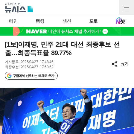
메인
랭킹
섹션
포토
[1보]이재명, 민주 21대 대선 최종후보 선
출…최종득표율 89.77%
기사등록
2025/04/27 17:48:46
가
가
최종수정
2025/04/27 17:50:52
구글에서 선호하는 매체로 추가