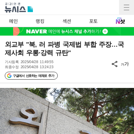
메인
랭킹
섹션
포토
외교부 "북, 러 파병 국제법 부합 주장…국
제사회 우롱·강력 규탄"
기사등록
2025/04/28 11:49:55
가
가
최종수정
2025/04/28 13:24:23
구글에서 선호하는 매체로 추가