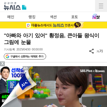
메인
랭킹
섹션
포토
"아빠와 아기 있어" 황정음, 큰아들 왕식이
그림에 눈물
기사등록
2025/04/30 00:00:00
가
가
구글에서 선호하는 매체로 추가
X