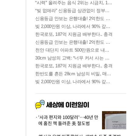
'사과 편지와 100달러'…40년 만
에 훔친 책 돌려준 美 절도범