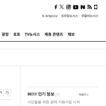
의견, 국토부·LH에 충실히
전달할 것"
K-Artprice
프라임뉴시스
위클리뉴시스
광장
포토
TV뉴시스
제휴 콘텐츠
제보