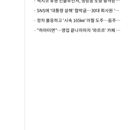
· 멕시코 유명 인플루언서, 생방송 도중 총격받아 사망
· SNS에 '대통령 살해' 협박글…30대 회사원 '불구속 송치'
· 정차 불응하고 '시속 165㎞' 아찔 도주…음주운전자 체포
· "하마터면"…영업 끝나자마자 '와르르' 카페 테라스 덮친 대리석 외벽