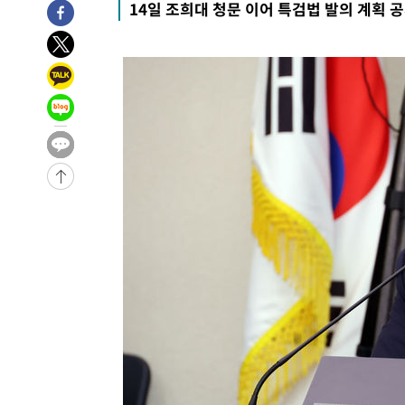
14일 조희대 청문 이어 특검법 발의 계획 
-18382초 전 >
"여기 떨어졌다"…다누리, 스페이스X 로켓 달 충돌 흔적
-15427초 전 >
손흥민, 5경기 연속골 실패…LAFC는 승부차기 끝 과달
-8028초 전 >
내일까지 39도 '펄펄'…기상청 "태풍 지나며 폭염 잠시 꺾
-7665초 전 >
트럼프, 한국계 진보 주지사 후보 맹공…"공산주의가 최대
-7643초 전 >
"美간섭에 합의 지연"…트럼프, '이란 호르무즈 통제권' 
-4163초 전 >
[속보]산업장관 "李정부, 원전 반대 안해…안정 전력 위해
-2860초 전 >
[속보]경찰, '홍명보 선임 논란' 대한축구협회·축구회관 
-29063초 전 >
[속보]합참 "北 발사체는 단거리탄도미사일…감시·경계
화"
-28811초 전 >
日방위성, 北이 동해로 쏜 발사체는 탄도미사일 가능성
-27241초 전 >
[속보] SKT, 에이닷 서비스 장애 발생…"원인 파악 중"
-26647초 전 >
[속보]합참 "북, 동해상으로 미상 발사체 발사"
-26043초 전 >
'낮 최고 39도' 불볕더위…한밤 열대야도 계속[내일날씨]
-26002초 전 >
[속보]7~9일 프로야구 3연전도 폭염 취소…11일 재개
-25664초 전 >
"韓 외환시장 개입 관측 배경엔 美의 대한국 무역적자 있
-25491초 전 >
'월드컵 탈락 후폭풍' 축구협회…초유의 압수수색에 '충격
-25331초 전 >
서울 낮 37.9도, 올여름 최고치 경신…영등포 순간 '40도