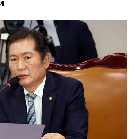
공개
 포착
라하라 격파
인다"
 위협"
수용할까
 불가피"
등 압수수색
태세 강
어"
·당황'
'