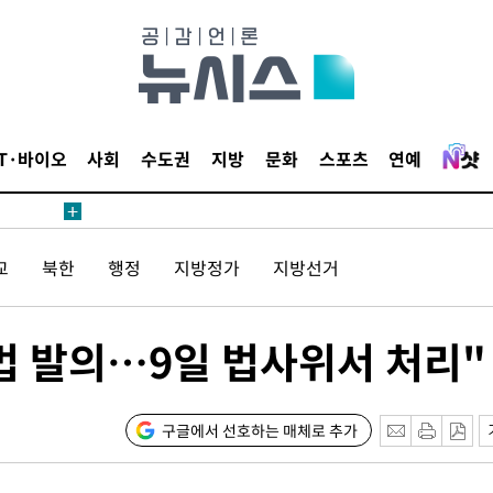
등 압수수색
태세 강
IT·바이오
사회
수도권
지방
문화
스포츠
연예
교
북한
행정
지방정가
지방선거
어"
·당황'
법 발의…9일 법사위서 처리"
'
 혐의
구글에서 선호하는 매체로 추가
감