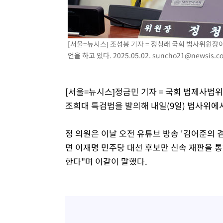
-24893초 전 >
[속보]종합특검, 대검 추가 압수수색…내란 중요임무종사
-20988초 전 >
[속보]코스닥, 800p 회복…0.26% 오른 801.67 마감
-20918초 전 >
[속보]코스피, 301.88포인트(4.58%) 내린 6296.38 마
[서울=뉴시스] 조성봉 기자 = 정청래 국회 법사위원장
-20783초 전 >
[속보]원·달러 환율, 0.7원 내린 1423.8원 마감
언을 하고 있다. 2025.05.02.
suncho21@newsis.c
-18382초 전 >
"여기 떨어졌다"…다누리, 스페이스X 로켓 달 충돌 흔적
-15427초 전 >
손흥민, 5경기 연속골 실패…LAFC는 승부차기 끝 과달
[서울=뉴시스]정금민 기자 = 국회 법제사법
-8028초 전 >
내일까지 39도 '펄펄'…기상청 "태풍 지나며 폭염 잠시 꺾
조희대 특검법을 발의해 내일(9일) 법사위에
-7665초 전 >
트럼프, 한국계 진보 주지사 후보 맹공…"공산주의가 최대
-7643초 전 >
"美간섭에 합의 지연"…트럼프, '이란 호르무즈 통제권' 
정 의원은 이날 오전 유튜브 방송 '김어준의 
-4163초 전 >
[속보]산업장관 "李정부, 원전 반대 안해…안정 전력 위해
면 이재명 민주당 대선 후보만 신속 재판을 
-2860초 전 >
[속보]경찰, '홍명보 선임 논란' 대한축구협회·축구회관 
한다"며 이같이 말했다.