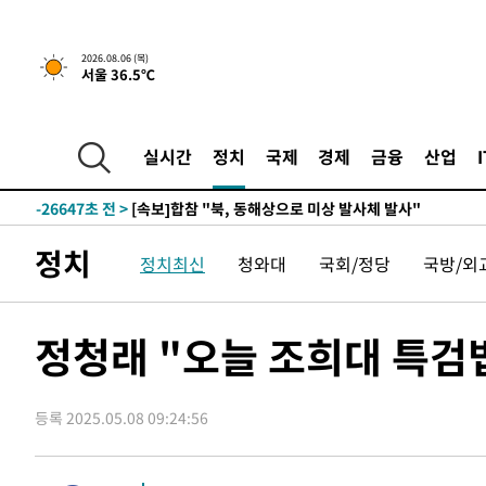
2026.08.06 (목)
서울 36.5℃
-2860초 전 >
[속보]경찰, '홍명보 선임 논란' 대한축구협회·축구회관 
-29063초 전 >
[속보]합참 "北 발사체는 단거리탄도미사일…감시·경계
화"
-28811초 전 >
日방위성, 北이 동해로 쏜 발사체는 탄도미사일 가능성
실시간
정치
국제
경제
금융
산업
-27241초 전 >
[속보] SKT, 에이닷 서비스 장애 발생…"원인 파악 중"
-26647초 전 >
[속보]합참 "북, 동해상으로 미상 발사체 발사"
-26043초 전 >
'낮 최고 39도' 불볕더위…한밤 열대야도 계속[내일날씨]
정치
정치최신
청와대
국회/정당
국방/외
-26002초 전 >
[속보]7~9일 프로야구 3연전도 폭염 취소…11일 재개
-25664초 전 >
"韓 외환시장 개입 관측 배경엔 美의 대한국 무역적자 있
-25491초 전 >
'월드컵 탈락 후폭풍' 축구협회…초유의 압수수색에 '충격
정청래 "오늘 조희대 특검
-25331초 전 >
서울 낮 37.9도, 올여름 최고치 경신…영등포 순간 '40도
-24893초 전 >
[속보]종합특검, 대검 추가 압수수색…내란 중요임무종사
등록 2025.05.08 09:24:56
-20988초 전 >
[속보]코스닥, 800p 회복…0.26% 오른 801.67 마감
-20918초 전 >
[속보]코스피, 301.88포인트(4.58%) 내린 6296.38 마
-20783초 전 >
[속보]원·달러 환율, 0.7원 내린 1423.8원 마감