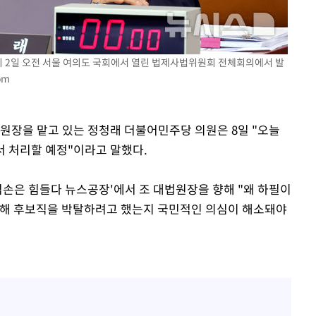
 혐의
감
이 2일 오전 서울 여의도 국회에서 열린 법제사법위원회 전체회의에서 발
om
 포착
라하라 격파
위원장을 맡고 있는 정청래 더불어민주당 의원은 8일 "오늘
인다"
서 처리할 예정"이라고 말했다.
 위협"
수용할까
겸손은 힘들다 뉴스공장'에서 조 대법원장을 향해 "왜 하필이
 불가피"
통해 후보직을 박탈하려고 했는지 국민적인 의심이 해소돼야
등 압수수색