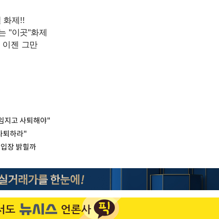
책임지고 사퇴해야"
사퇴하라"
 입장 밝힐까