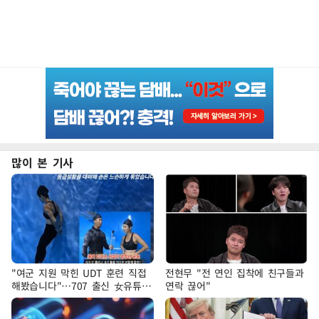
많이 본 기사
"여군 지원 막힌 UDT 훈련 직접
전현무 "전 연인 집착에 친구들과
해봤습니다"…707 출신 女유튜버
연락 끊어"
'완벽 소화'