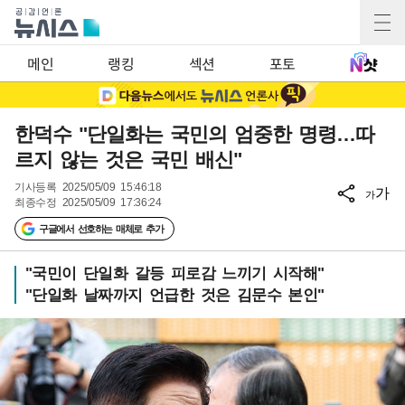
메인
랭킹
섹션
포토
한덕수 "단일화는 국민의 엄중한 명령…따
르지 않는 것은 국민 배신"
기사등록
2025/05/09 15:46:18
가
가
최종수정
2025/05/09 17:36:24
구글에서 선호하는 매체로 추가
"국민이 단일화 갈등 피로감 느끼기 시작해"
"단일화 날짜까지 언급한 것은 김문수 본인"