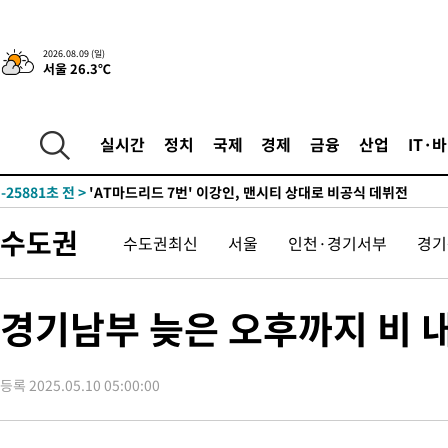
2026.08.09 (일)
19분 전 >
'2경기 연속 침묵' 손흥민, 톨루카전 68분만 뛰고 슈팅 0개
서울 26.3℃
-31945초 전 >
시메오네 감독 "이강인 다재다능한 선수…다양한 역할 맡길 것
-28386초 전 >
이강인, 5만 관중 앞 ATM 데뷔…뜨거운 응원 속 새출발(종합)
실시간
정치
국제
경제
금융
산업
IT·
-28142초 전 >
'AT마드리드 7번' 이강인 데뷔전…맨시티에 1-3 역전패(종합)
-25881초 전 >
'AT마드리드 7번' 이강인, 맨시티 상대로 비공식 데뷔전
-25383초 전 >
[속보]'AT마드리드 7번' 이강인, 맨시티 상대로 비공식 데뷔전
-23447초 전 >
네타냐후, 트럼프의 가자 평화 2차 15개조 평화안 '거부'
수도권
수도권최신
서울
인천·경기서부
경기
-20043초 전 >
이강인 ATM 입단식에 '상암벌 들썩'…"세계적인 선수 되길"
-19039초 전 >
태풍 돌핀, 중 저장성 타이저우시 해안에 상륙 (1보)
경기남부 늦은 오후까지 비 
-16385초 전 >
AT마드리드 데뷔 앞둔 이강인, 맨시티전 선발 대신 '벤치 시작'
-15015초 전 >
[속보]與 강원·TK 당원투표 합산 김민석 48.54%로 승리…
44.40%
-14349초 전 >
與 강원·TK 당원투표 합산 김민석 46.01%로 승리…정청래
등록 2025.05.10 05:00:00
44.53%
-14189초 전 >
[속보]與전대 권리당원투표…강원·경북 김민석, 대구 정청래 
-13996초 전 >
[속보]與 당대표 경선, 경북 권리당원 투표 김민석 47.37%·