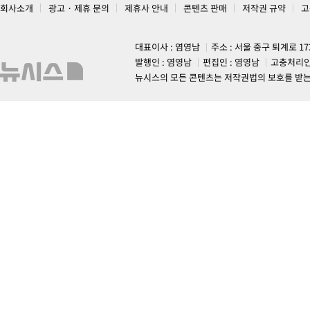
회사소개
광고 · 제휴 문의
제휴사 안내
콘텐츠 판매
저작권 규약
고
대표이사 : 염영남
주소 : 서울 중구 퇴계로 1
발행인 : 염영남
편집인 : 염영남
고충처리인
뉴시스의 모든 콘텐츠는 저작권법의 보호를 받는 바, 무