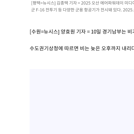
-15015초 전 >
[속보]與 강원·TK 당원투표 합산 김민석 48.54%로 승리…
[평택=뉴시스] 김종택 기자 = 2025 오산 에어파워데이 미
44.40%
군 F-16 전투기 등 다양한 군용 항공기가 전시돼 있다. 2025.0
-14349초 전 >
與 강원·TK 당원투표 합산 김민석 46.01%로 승리…정청래
44.53%
-14189초 전 >
[속보]與전대 권리당원투표…강원·경북 김민석, 대구 정청래 
-13996초 전 >
[속보]與 당대표 경선, 경북 권리당원 투표 김민석 47.37%·
[수원=뉴시스] 양효원 기자 = 10일 경기남부는 비
45.71%
-13898초 전 >
[속보]與 당대표 경선, 대구 권리당원 투표 정청래 47.82%·
46.35%
-13695초 전 >
[속보]與 당대표 경선, 강원 권리당원 투표 김민석 승리…50.3
수도권기상청에 따르면 비는 늦은 오후까지 내리다 
득표
-11613초 전 >
"일본축구협회, 대한축구협회 성 접대 의혹 심판 조사"
-4255초 전 >
[속보]장은수, KLPGA 제주삼다수 역전 우승…데뷔 10년 차에 
상
6분 전 >
"얼마나 더웠으면"…안동 물길공원서 헤엄친 구렁이 '소동'
7분 전 >
손흥민, 68분 뛰고 2경기 침묵…LAFC, 톨루카에 1-0 승리(종합)
19분 전 >
'2경기 연속 침묵' 손흥민, 톨루카전 68분만 뛰고 슈팅 0개