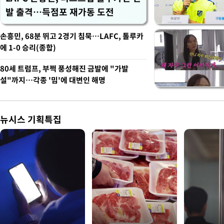
발 출격…득점포 재가동 도전
손흥민, 68분 뛰고 2경기 침묵…LAFC, 톨루카
에 1-0 승리(종합)
80세 트럼프, 부쩍 풍성해진 금발에 "가발
설"까지…각종 '밈'에 대변인 해명
뉴시스 기획특집