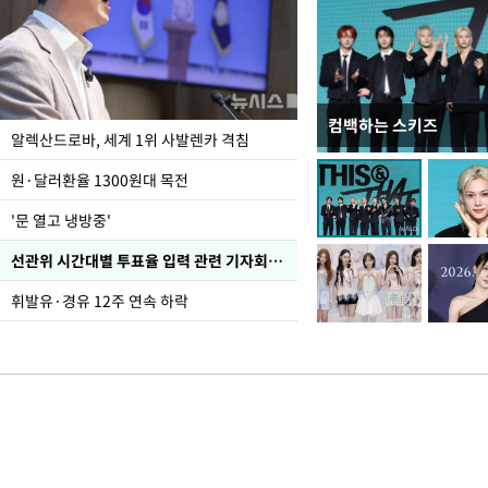
컴백하는 스키즈
폭염 속 주말 풍경은?
알렉산드로바, 세계 1위 사발렌카 격침
원·달러환율 1300원대 목전
'문 열고 냉방중'
선관위 시간대별 투표율 입력 관련 기자회견하는 주진우 의원
휘발유·경유 12주 연속 하락