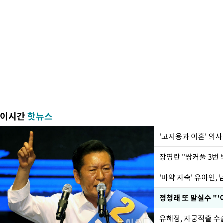
이시간
핫뉴스
'고지용과 이혼' 의사
'마약 자숙' 유아인,
정청래 또 말실수 "'
유혜정, 자궁적출 수