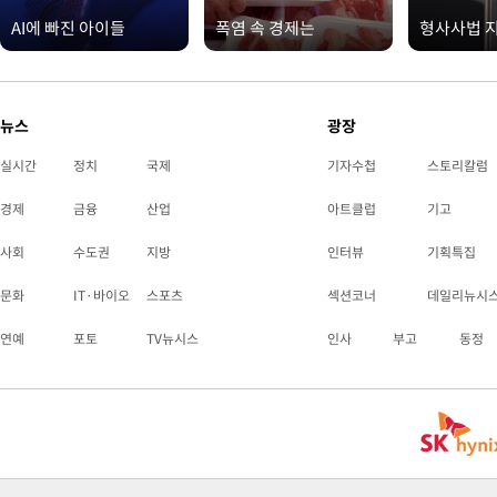
AI에 빠진 아이들
폭염 속 경제는
형사사법 
뉴스
광장
실시간
정치
국제
기자수첩
스토리칼럼
경제
금융
산업
아트클럽
기고
사회
수도권
지방
인터뷰
기획특집
문화
IT·바이오
스포츠
섹션코너
데일리뉴시
연예
포토
TV뉴시스
인사
부고
동정