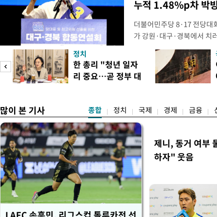
누적 1.48%p차 박
더불어민주당 8·17 전당대
가 강원·대구·경북에서 치
48.54%(1만8977표)를 
정치
를 1622표(4.14%p) 차
넘
한 총리 "청년 일자
·인천 권리당원 투표에서도 
리 중요…곧 정부 대
적 합산(가중치 미반영)에서도
리
책"
많이 본 기사
종합
정치
국제
경제
금융
제니, 동거 여부
하자" 웃음
LAFC 손흥민, 리그스컵 톨루카전 선