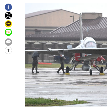
45.71%
-13898초 전 >
[속보]與 당대표 경선, 대구 권리당원 투표 정청래 47.82%·
46.35%
-13695초 전 >
[속보]與 당대표 경선, 강원 권리당원 투표 김민석 승리…50.3
득표
-11613초 전 >
"일본축구협회, 대한축구협회 성 접대 의혹 심판 조사"
-4255초 전 >
[속보]장은수, KLPGA 제주삼다수 역전 우승…데뷔 10년 차에 
상
6분 전 >
"얼마나 더웠으면"…안동 물길공원서 헤엄친 구렁이 '소동'
7분 전 >
손흥민, 68분 뛰고 2경기 침묵…LAFC, 톨루카에 1-0 승리(종합)
19분 전 >
'2경기 연속 침묵' 손흥민, 톨루카전 68분만 뛰고 슈팅 0개
-31945초 전 >
시메오네 감독 "이강인 다재다능한 선수…다양한 역할 맡길 것
-28386초 전 >
이강인, 5만 관중 앞 ATM 데뷔…뜨거운 응원 속 새출발(종합)
-28142초 전 >
'AT마드리드 7번' 이강인 데뷔전…맨시티에 1-3 역전패(종합)
-25881초 전 >
'AT마드리드 7번' 이강인, 맨시티 상대로 비공식 데뷔전
-25383초 전 >
[속보]'AT마드리드 7번' 이강인, 맨시티 상대로 비공식 데뷔전
-23447초 전 >
네타냐후, 트럼프의 가자 평화 2차 15개조 평화안 '거부'
-20043초 전 >
이강인 ATM 입단식에 '상암벌 들썩'…"세계적인 선수 되길"
-19039초 전 >
태풍 돌핀, 중 저장성 타이저우시 해안에 상륙 (1보)
-16385초 전 >
AT마드리드 데뷔 앞둔 이강인, 맨시티전 선발 대신 '벤치 시작'