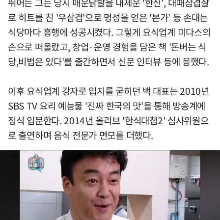
뛰어든 그는 당시 매운닭발을 내세운 '한신', 대패삼겹살
로 히트를 친 '우삼겹'으로 명성을 얻은 '본가' 등 손대는
식당마다 흥행에 성공시켰다. 그렇게 요식업계 미다스의
손으로 떠올랐고, 창업·운영 경험을 담은 책 '돈버는 식
당,비법은 있다'를 출간하면서 신문 인터뷰 등에 응했다.
이후 요식업계 강자로 입지를 굳히던 백 대표는 2010년
SBS TV 요리 예능물 '진짜 한국의 맛'을 통해 방송계에
정식 입문한다. 2014년 올리브 '한식대첩2' 심사위원으
로 출연하며 음식 전문가 면모를 더했다.