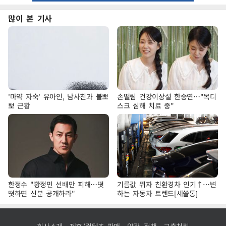
많이 본 기사
'마약 자숙' 유아인, 남사친과 볼뽀
손떨림 건강이상설 한승연…"목디
뽀 근황
스크 심해 치료 중"
한정수 "황정민 선배만 피해…떳
기름값 뛰자 친환경차 인기↑…변
떳하면 신분 공개하라"
하는 자동차 트렌드[세쓸통]