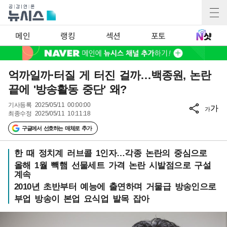
메인
랭킹
섹션
포토
억까일까·터질 게 터진 걸까…백종원, 논란
끝에 '방송활동 중단' 왜?
기사등록
2025/05/11 00:00:00
가
가
최종수정
2025/05/11 10:11:18
구글에서 선호하는 매체로 추가
한 때 정치계 러브콜 1인자…각종 논란의 중심으로
올해 1월 빽햄 선물세트 가격 논란 시발점으로 구설
계속
2010년 초반부터 예능에 출연하며 거물급 방송인으로
부업 방송이 본업 요식업 발목 잡아