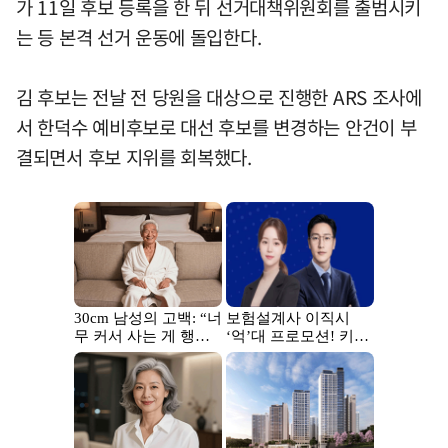
가 11일 후보 등록을 한 뒤 선거대책위원회를 출범시키
는 등 본격 선거 운동에 돌입한다.
김 후보는 전날 전 당원을 대상으로 진행한 ARS 조사에
서 한덕수 예비후보로 대선 후보를 변경하는 안건이 부
결되면서 후보 지위를 회복했다.