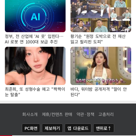
정부, 전 산업에 'AI 옷' 입힌다…
황기순 "원정 도박으로 전 재산
AI 로봇 연 1000대 보급 추진
잃고 필리핀 도피"
최준희, 또 성형수술 예고 "짝짝이
바다, 워터밤 공개저격 "말이 안
눈 탈출"
된다"
회사소개
제휴/컨텐츠 판매
약관·정책
고충처리
PC화면
제보하기
앱 다운로드
맨위로↑