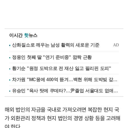
이시간
핫
뉴스
정웅인 첫째 딸 "연기 준비중" 깜짝 근황
황기순 "원정 도박으로 전 재산 잃고 필리핀 도피"
차가원 "MC몽에 400억 뜯겨…백현 위해 도박빚 갚아줘"
유승민 "육사 탓에 쿠데타?…尹졸업 서울대도 없애나"
해외 법인의 자금을 국내로 가져오려면 복잡한 현지 국
가 외환관리 정책과 현지 법인의 경영 상황 등을 고려해
야 한다.