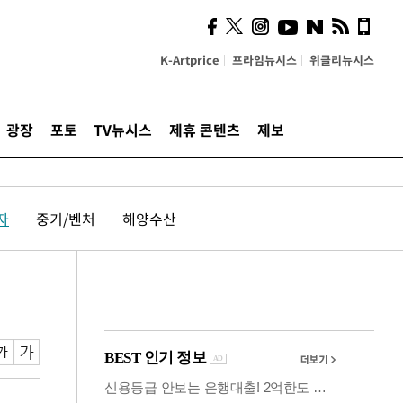
시, 스마트폰 액세서리에
NFC 더했다
K-Artprice
프라임뉴시스
위클리뉴시스
광장
포토
TV뉴시스
제휴 콘텐츠
제보
자
중기/벤처
해양수산