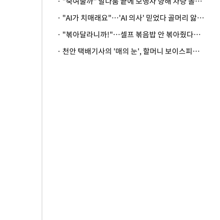
· "죽여줄까" 말다툼 끝에 보행자 향해 차량 돌진…50대 여성 중상
· "AI가 치매래요"…'AI 의사' 믿었다 골머리 앓는 美 의료계 '경고'
· "볶아달라니까!"…셀프 볶음밥 안 볶아줬다고 사장 폭행한 손님
· 천안 택배기사의 '매의 눈', 할머니 보이스피싱 피해 막아