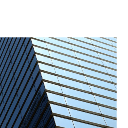
수…이병태
지(종합)
0.3만개
 4.1%로
말고 과감히
쪽 아웃바
 하향
별재난지역
…희망지 못
씨]
 선제 대
무'
마쳐