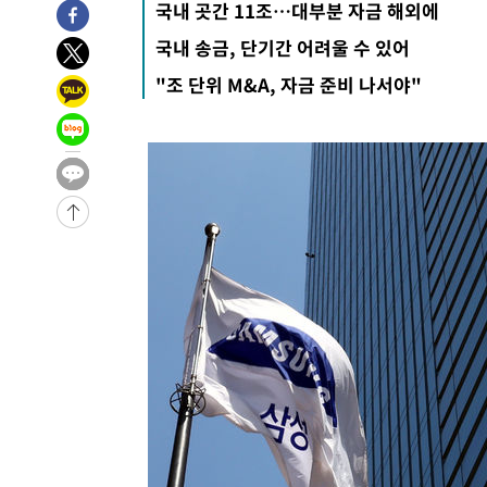
국내 곳간 11조…대부분 자금 해외에
16분 전 >
11시간 압수수색에 성접대 파문까지…'쑥대밭' 된 축구협회
국내 송금, 단기간 어려울 수 있어
33분 전 >
[속보]규제합리화위원회 부위원장에 김태유 서울대 공대 교
"조 단위 M&A, 자금 준비 나서야"
후임
-28098초 전 >
이강인, 폭염 속 AT마드리드 첫 훈련…80명 식사 대접까
-25237초 전 >
미 사업체 일자리, 7월에 2.3만개 순감하고 그 전 2개월 1
하향수정 (2보)
-24685초 전 >
[속보] 미 사업체, 일자리 7월에 2.3만 개 줄어…실업률은
↓
-20548초 전 >
[속보]이 대통령 "부동산 공급 기존 사고방식 매달리지 
실천"
-19633초 전 >
이란, "오만과 '중앙 단일 루트' 합의…북쪽 인바운드·남
운드는 임시"
-11201초 전 >
"낮 기온 소폭 하락"…수도권 폭염중대경보, 폭염경보로
-11165초 전 >
[속보]이 대통령, '호우피해' 안동·의성 관할 4개 면 특
선포
-11128초 전 >
[단독]중수청 지원 검사들, 정원 초과 시 낮은 계급 임용
갈 수도
-9099초 전 >
낮 최고 37도 찜통더위…곳곳 소나기·강원 많은 비[내일날
-7405초 전 >
SK하이닉스, 용인·청주 팹에 54조 투자…"AI 메모리 수요
응"
-4261초 전 >
여자배구 이재영·이다영 자매, 아제르바이잔 투란VC 입단
-3514초 전 >
외국인 심판 성 접대 7경기 들여다보니…한국 축구 '5승 2
-3248초 전 >
[속보]코스닥, 2.86포인트(0.36%) 내린 798.81마감
-3201초 전 >
[속보]코스피, 6200선 약보합…0.60% 내린 6258.77에 