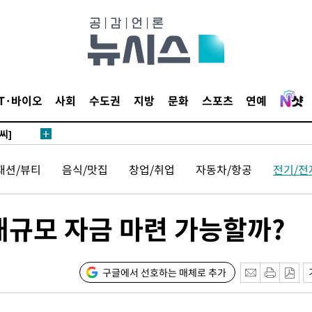
 4.1%로
말고 과감히
쪽 아웃바
 하향
별재난지역
IT·바이오
사회
수도권
지방
문화
스포츠
연예
…희망지 못
씨]
 선제 대
패션/뷰티
음식/맛집
창업/취업
자동차/항공
전기/전
무'
대규모 자금 마련 가능할까?
마쳐
구글에서 선호하는 매체로 추가
 기소