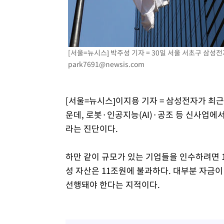
-3181초 전 >
[속보]원·달러 환율, 7.7원 내린 1416.1원 마감
-3070초 전 >
[속보] 노원서 40.1도 관측…서울, 2018년 이후 첫 40도
-160초 전 >
[속보]종합특검, '계엄 수용공간 확보' 신용해 前교정본부장
[서울=뉴시스] 박주성 기자 = 30일 서울 서초구 삼성전자
16분 전 >
외신들도 주목한 韓축구 파문…"국민적 공분에 수사 재개"
park7691@newsis.com
16분 전 >
11시간 압수수색에 성접대 파문까지…'쑥대밭' 된 축구협회
32분 전 >
[속보]규제합리화위원회 부위원장에 김태유 서울대 공대 교
후임
[서울=뉴시스]이지용 기자 = 삼성전자가 최근
운데, 로봇·인공지능(AI)·공조 등 신사업에
라는 진단이다.
하만 같이 규모가 있는 기업들을 인수하려면 
성 자산은 11조원에 불과하다. 대부분 자금이
선행돼야 한다는 지적이다.