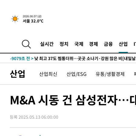
하향수정 (2보)
-24665초 전 >
[속보] 미 사업체, 일자리 7월에 2.3만 개 줄어…실업률은
↓
-20528초 전 >
[속보]이 대통령 "부동산 공급 기존 사고방식 매달리지 
2026.08.07 (금)
서울 32.0℃
실천"
-19613초 전 >
이란, "오만과 '중앙 단일 루트' 합의…북쪽 인바운드·남
운드는 임시"
-11181초 전 >
"낮 기온 소폭 하락"…수도권 폭염중대경보, 폭염경보로
-11145초 전 >
[속보]이 대통령, '호우피해' 안동·의성 관할 4개 면 특
실시간
정치
국제
경제
금융
산업
선포
-11108초 전 >
[단독]중수청 지원 검사들, 정원 초과 시 낮은 계급 임용
갈 수도
-9079초 전 >
낮 최고 37도 찜통더위…곳곳 소나기·강원 많은 비[내일날
-7385초 전 >
SK하이닉스, 용인·청주 팹에 54조 투자…"AI 메모리 수요
산업
산업최신
산업/ESG
유통/생활경제
응"
-4241초 전 >
여자배구 이재영·이다영 자매, 아제르바이잔 투란VC 입단
-3494초 전 >
외국인 심판 성 접대 7경기 들여다보니…한국 축구 '5승 2
-3228초 전 >
[속보]코스닥, 2.86포인트(0.36%) 내린 798.81마감
M&A 시동 건 삼성전자…
-3181초 전 >
[속보]코스피, 6200선 약보합…0.60% 내린 6258.77에 
-3161초 전 >
[속보]원·달러 환율, 7.7원 내린 1416.1원 마감
등록 2025.05.13 06:00:00
-3050초 전 >
[속보] 노원서 40.1도 관측…서울, 2018년 이후 첫 40도
-140초 전 >
[속보]종합특검, '계엄 수용공간 확보' 신용해 前교정본부장
16분 전 >
외신들도 주목한 韓축구 파문…"국민적 공분에 수사 재개"