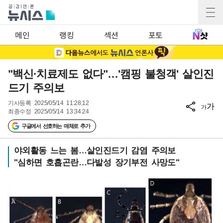
메인
랭킹
섹션
포토
"백신·치료제도 없다"…'캠핑 불청객' 살인진
드기 주의보
기사등록
2025/05/14 11:28:12
가
가
최종수정
2025/05/14 13:34:24
구글에서 선호하는 매체로 추가
야외활동 느는 봄…살인진드기 감염 주의보
"심하면 호흡곤란…다발성 장기부전 사망도"