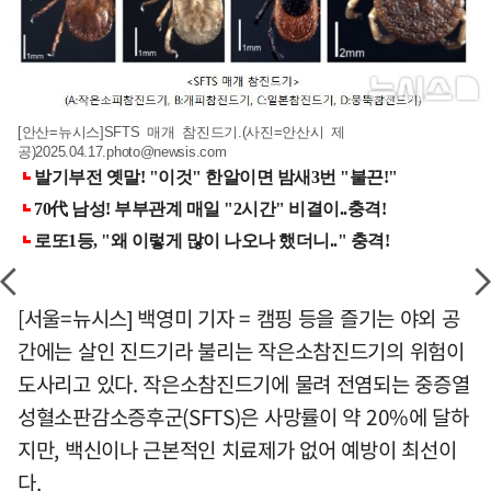
[안산=뉴시스]SFTS 매개 참진드기.(사진=안산시 제
공)
2025.04.17.photo@newsis.com
[서울=뉴시스] 백영미 기자 = 캠핑 등을 즐기는 야외 공
간에는 살인 진드기라 불리는 작은소참진드기의 위험이
도사리고 있다. 작은소참진드기에 물려 전염되는 중증열
성혈소판감소증후군(SFTS)은 사망률이 약 20%에 달하
지만, 백신이나 근본적인 치료제가 없어 예방이 최선이
다.