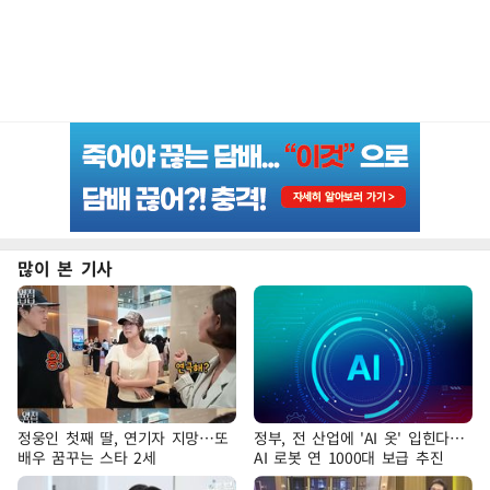
많이 본 기사
정웅인 첫째 딸, 연기자 지망…또
정부, 전 산업에 'AI 옷' 입힌다…
배우 꿈꾸는 스타 2세
AI 로봇 연 1000대 보급 추진