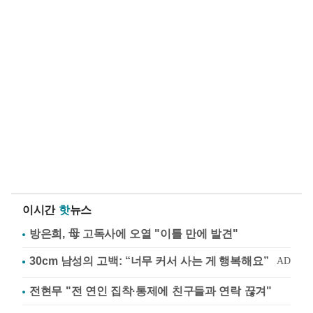
이시간
핫
뉴스
방은희, 母 고독사에 오열 "이틀 만에 발견"
전현무 "전 연인 집착·통제에 친구들과 연락 끊겨"