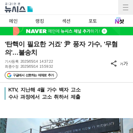
메인
랭킹
섹션
포토
'탄핵이 필요한 거죠' 尹 풍자 가수, '무혐
의'…불송치
기사등록
2025/05/14 14:37:22
가
가
최종수정
2025/05/14 15:59:32
구글에서 선호하는 매체로 추가
KTV, 지난해 4월 가수 백자 고소
수사 과정에서 고소 취하서 제출