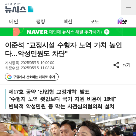
메인
랭킹
섹션
포토
이준석 "교정시설 수형자 노역 가치 높인
다…악성민원도 차단"
기사등록
2025/05/15 10:00:00
가
가
최종수정
2025/05/15 11:08:24
구글에서 선호하는 매체로 추가
제17호 공약 '산업형 교정개혁' 발표
"수형자 노역 죗값보다 국가 지원 비용이 16배"
반복적 악성민원 등 막는 사전심의협의회 설치