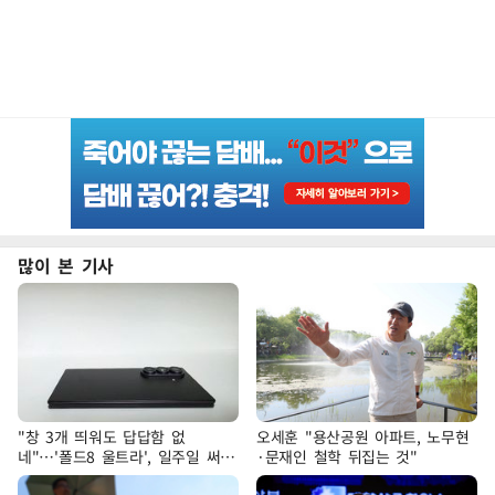
많이 본 기사
"창 3개 띄워도 답답함 없
오세훈 "용산공원 아파트, 노무현
네"…'폴드8 울트라', 일주일 써보
·문재인 철학 뒤집는 것"
니