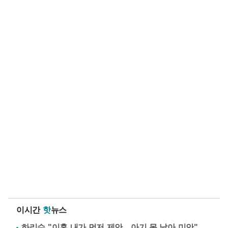
이시간
핫
뉴스
하리수 "이혼 내가 먼저 제안…아기 못 낳아 미안"