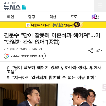
메인
랭킹
섹션
포토
김문수 "당이 잘못해 이준석과 헤어져"…이
"단일화 관심 없어"(종합)
기사등록
2025/05/19 13:59:21
가
가
구글에서 선호하는 매체로 추가
김 "당이 잘못해 헤어져 있으나, 하나라 생각…밖에서
고생"
이 "지금까지 일관되게 참여할 수 없는 이유 밝혀"