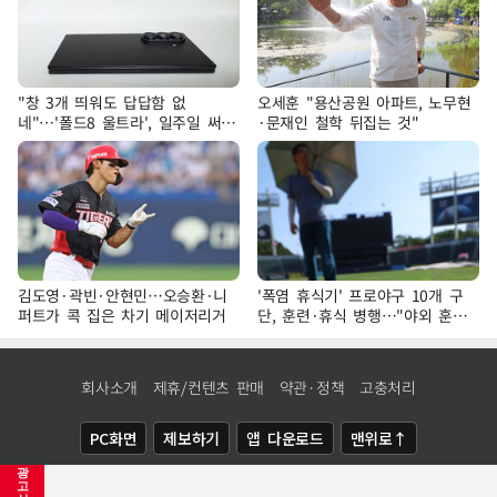
"창 3개 띄워도 답답함 없
오세훈 "용산공원 아파트, 노무현
네"…'폴드8 울트라', 일주일 써보
·문재인 철학 뒤집는 것"
니
김도영·곽빈·안현민…오승환·니
'폭염 휴식기' 프로야구 10개 구
퍼트가 콕 집은 차기 메이저리거
단, 훈련·휴식 병행…"야외 훈련
해도 안전 최우선"
회사소개
제휴/컨텐츠 판매
약관·정책
고충처리
PC화면
제보하기
앱 다운로드
맨위로↑
광
COPYRIGHTⓒ
NEWSIS
ALL RIGHTS RESERVED.
고