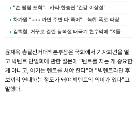
"손 떨림 포착"…카라 한승연 '건강 이상설'
차가원 "○○○ 까면 주변 다 죽어"…녹취 폭로 파장
김희철, 거꾸로 걸린 광복절 태극기 현수막에 "X돌았네"
윤재옥 총괄선거대책본부장은 국회에서 기자회견을 열
고 빅텐트 단일화에 관한 질문에 "텐트를 치는 게 중요한
게 아니고, 이기는 텐트를 쳐야 한다"며 "빅텐트라면 후
보끼리 연대하는 정도가 돼야 빅텐트의 의미가 있다"고
말했다.