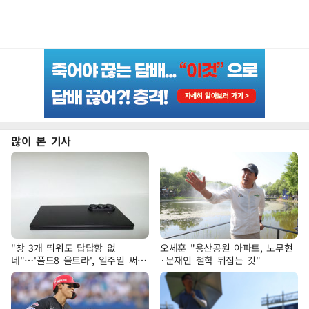
많이 본 기사
"창 3개 띄워도 답답함 없
오세훈 "용산공원 아파트, 노무현
네"…'폴드8 울트라', 일주일 써보
·문재인 철학 뒤집는 것"
니