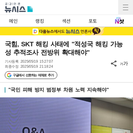
메인
랭킹
섹션
포토
국힘, SKT 해킹 사태에 "적성국 해킹 가능
성 추적조사 전방위 확대해야"
기사등록
2025/05/19 15:27:07
가
가
최종수정
2025/05/19 21:18:24
구글에서 선호하는 매체로 추가
"국민 피해 방지 범정부 차원 노력 지속해야"