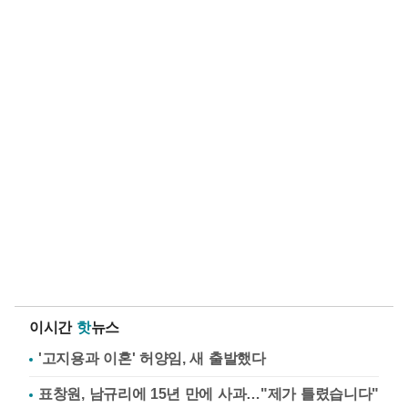
이시간
핫
뉴스
'고지용과 이혼' 허양임, 새 출발했다
표창원, 남규리에 15년 만에 사과…"제가 틀렸습니다"