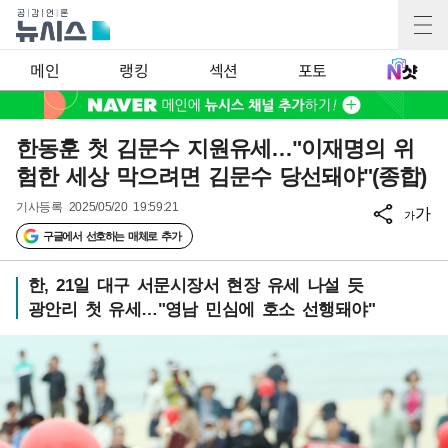
메인
랭킹
섹션
포토
한동훈 첫 김문수 지원유세…"이재명의 위
험한 세상 막으려면 김문수 당선돼야"(종합)
기사등록
2025/05/20 19:59:21
가
가
구글에서 선호하는 매체로 추가
한, 21일 대구 서문시장서 현장 유세 나설 듯
광안리 첫 유세…"영남 민심에 호소 선행돼야"