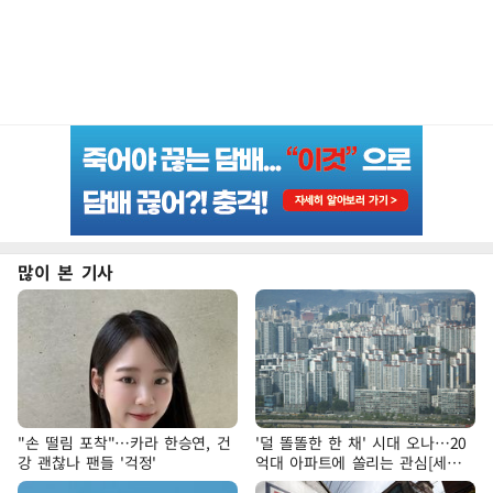
많이 본 기사
"손 떨림 포착"…카라 한승연, 건
'덜 똘똘한 한 채' 시대 오나…20
강 괜찮나 팬들 '걱정'
억대 아파트에 쏠리는 관심[세제
개편, 그 이후②]