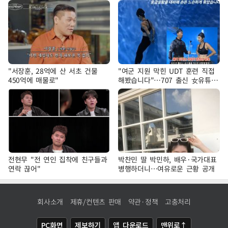
"서장훈, 28억에 산 서초 건물
"여군 지원 막힌 UDT 훈련 직접
450억에 매물로"
해봤습니다"…707 출신 女유튜버
'완벽 소화'
전현무 "전 연인 집착에 친구들과
박찬민 딸 박민하, 배우·국가대표
연락 끊어"
병행하더니…여유로운 근황 공개
회사소개
제휴/컨텐츠 판매
약관·정책
고충처리
PC화면
제보하기
앱 다운로드
맨위로↑