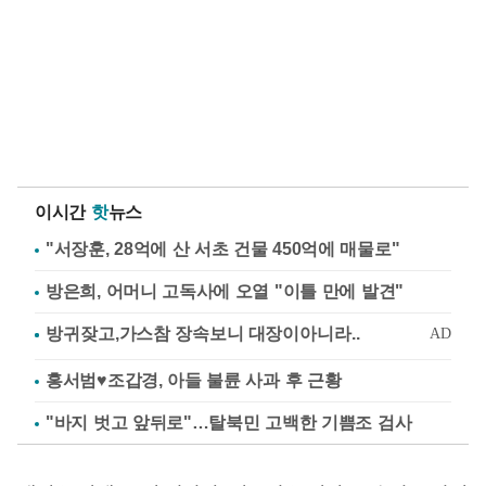
이시간
핫
뉴스
"서장훈, 28억에 산 서초 건물 450억에 매물로"
방은희, 어머니 고독사에 오열 "이틀 만에 발견"
홍서범♥조갑경, 아들 불륜 사과 후 근황
"바지 벗고 앞뒤로"…탈북민 고백한 기쁨조 검사