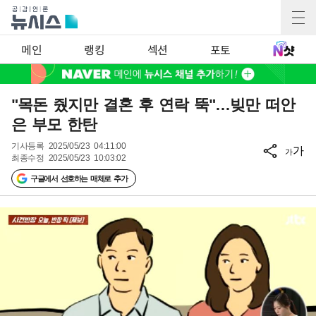
메인
랭킹
섹션
포토
"목돈 줬지만 결혼 후 연락 뚝"…빚만 떠안
은 부모 한탄
기사등록
2025/05/23 04:11:00
가
가
최종수정
2025/05/23 10:03:02
구글에서 선호하는 매체로 추가