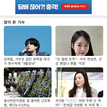
많이 본 기사
김희철, 거꾸로 걸린 광복절 태극
"손 떨림 포착"…카라 한승연, 건
기 현수막에 "X돌았네"
강 괜찮나 팬들 '걱정'
용산어린이정원 앞 즐비한 근조화
차가원 "○○○ 까면 주변 다 죽
환, 왜?[뉴시스Pic]
어"…전세금 미반환 속 녹취 폭로