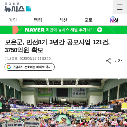
메인
랭킹
섹션
포토
보은군, 민선8기 3년간 공모사업 121건,
3750억원 확보
기사등록
2025/06/11 11:52:19
가
가
구글에서 선호하는 매체로 추가