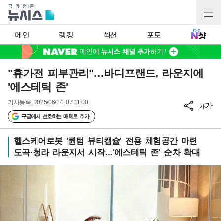
메인
랭킹
섹션
포토
"휴가전 피부관리"…바디프랜드, 라운지에
'에스테틱 존'
기사등록
2025/06/14 07:01:00
가
가
구글에서 선호하는 매체로 추가
헬스케어로봇 '퀀텀 뷰티캡슐' 전용 체험공간 마련
도곡·청라 라운지서 시작…'에스테틱 존' 순차 확대