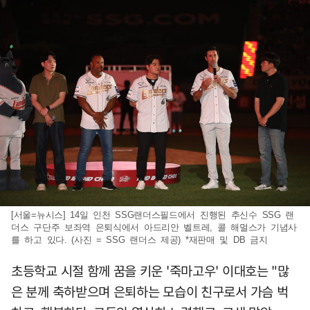
[서울=뉴시스] 14일 인천 SSG랜더스필드에서 진행된 추신수 SSG 랜
더스 구단주 보좌역 은퇴식에서 아드리안 벨트레, 콜 해멀스가 기념사
를 하고 있다. (사진 = SSG 랜더스 제공) *재판매 및 DB 금지
초등학교 시절 함께 꿈을 키운 '죽마고우' 이대호는 "많
은 분께 축하받으며 은퇴하는 모습이 친구로서 가슴 벅