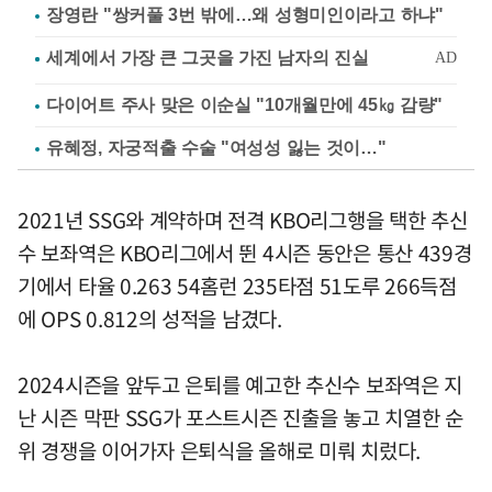
장영란 "쌍커풀 3번 밖에…왜 성형미인이라고 하냐"
다이어트 주사 맞은 이순실 "10개월만에 45㎏ 감량"
유혜정, 자궁적출 수술 "여성성 잃는 것이…"
2021년 SSG와 계약하며 전격 KBO리그행을 택한 추신
수 보좌역은 KBO리그에서 뛴 4시즌 동안은 통산 439경
기에서 타율 0.263 54홈런 235타점 51도루 266득점
에 OPS 0.812의 성적을 남겼다.
2024시즌을 앞두고 은퇴를 예고한 추신수 보좌역은 지
난 시즌 막판 SSG가 포스트시즌 진출을 놓고 치열한 순
위 경쟁을 이어가자 은퇴식을 올해로 미뤄 치렀다.