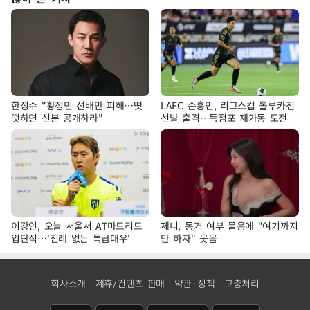
한정수 "황정민 선배만 피해…떳
LAFC 손흥민, 리그스컵 톨루카전
떳하면 신분 공개하라"
선발 출격…득점포 재가동 도전
이강인, 오늘 서울서 AT마드리드
제니, 동거 여부 물음에 "여기까지
입단식…'전례 없는 특급대우'
만 하자" 웃음
회사소개
제휴/컨텐츠 판매
약관·정책
고충처리