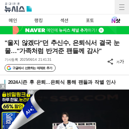
메인
랭킹
섹션
포토
"울지 않겠다"던 추신수, 은퇴식서 결국 눈
물…"가족처럼 반겨준 팬들께 감사"
기사등록
2025/06/14 21:41:31
가
가
구글에서 선호하는 매체로 추가
2024시즌 후 은퇴…은퇴식 통해 팬들과 작별 인사
X