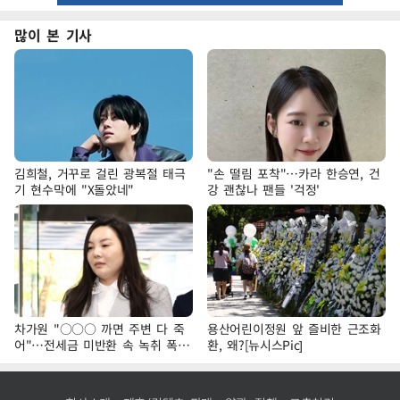
많이 본 기사
김희철, 거꾸로 걸린 광복절 태극
"손 떨림 포착"…카라 한승연, 건
기 현수막에 "X돌았네"
강 괜찮나 팬들 '걱정'
차가원 "○○○ 까면 주변 다 죽
용산어린이정원 앞 즐비한 근조화
어"…전세금 미반환 속 녹취 폭로
환, 왜?[뉴시스Pic]
파장