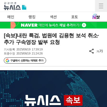
메인
랭킹
섹션
포토
[속보]내란 특검, 법원에 김용현 보석 취소·
추가 구속영장 발부 요청
기사등록
2025/06/19 17:39:19
가
가
최종수정
2025/06/19 21:24:26
구글에서 선호하는 매체로 추가