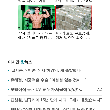
이시간
핫
뉴스
'고지용과 이혼' 의사 허양임, 새 출발했다
유혜정, 자궁적출 수술 "여성성 잃는 것이…"
표창원, 남규리에 15년 만에 사과…"제가 틀렸습니다"
하리수 "이혼 내가 먼저 제안…아기 못 낳아 미안"