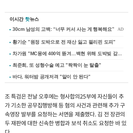
이시간
핫
뉴스
황기순 "원정 도박으로 전 재산 잃고 필리핀 도피"
차가원 "MC몽에 400억 뜯겨…백현 위해 도박빚 갚아줘"
최준희, 또 성형수술 예고 "짝짝이 눈 탈출"
바다, 워터밤 공개저격 "말이 안 된다"
조 특검은 전날 오후에는 형사합의25부에 자신들이 추
가 기소한 공무집행방해 등 혐의 사건과 관련해 추가 구
속영장 발부를 요청하는 서면을 제출했다. 김 전 장관의
두 재판에 대한 신속한 병합과 보석 취소도 요청한 바 있
다.