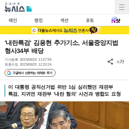
메인
랭킹
섹션
포토
'내란특검' 김용현 추가기소, 서울중앙지법
형사34부 배당
기사등록
2025/06/20 11:07:59
가
가
최종수정
2025/06/20 12:20:24
구글에서 선호하는 매체로 추가
이 대통령 공직선거법 위반 1심 심리했던 재판부
특검, 지귀연 재판부 '내란 혐의' 사건과 병합도 요청