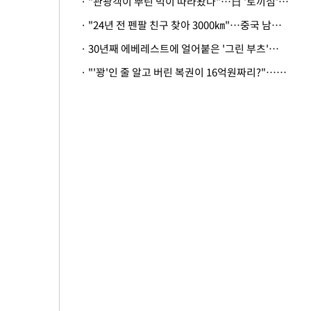
· "관광객이 뿌린 먹이 따라왔나"…日 '토끼섬' 멧돼지, 토끼까지 사냥
· "24년 전 펜팔 친구 찾아 3000㎞"…중국 남성 사연에 '뭉클'
· 30년째 에베레스트에 얼어붙은 '그린 부츠'…드디어 가족 품으로
· "'꽝'인 줄 알고 버린 복권이 16억원짜리?"…극적으로 되찾은 사연