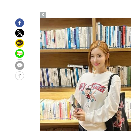
2시간 전 >
'여긴 20도, 저긴 50도'…열화상 카메라로 본 폭염 저감시설 
2시간 전 >
콜롬비아 신임 우파 대통령 취임 하루만에 차량폭탄 폭발 사건
X
-32130초 전 >
'AT마드리드 7번' 이강인, 맨시티 상대로 비공식 데뷔전
-31632초 전 >
[속보]'AT마드리드 7번' 이강인, 맨시티 상대로 비공식 
-29696초 전 >
네타냐후, 트럼프의 가자 평화 2차 15개조 평화안 '거부'
-26292초 전 >
이강인 ATM 입단식에 '상암벌 들썩'…"세계적인 선수 
-25288초 전 >
태풍 돌핀, 중 저장성 타이저우시 해안에 상륙 (1보)
-22634초 전 >
AT마드리드 데뷔 앞둔 이강인, 맨시티전 선발 대신 '벤치 
-21264초 전 >
[속보]與 강원·TK 당원투표 합산 김민석 48.54%로 
44.40%
-20598초 전 >
與 강원·TK 당원투표 합산 김민석 46.01%로 승리…정
44.53%
-20438초 전 >
[속보]與전대 권리당원투표…강원·경북 김민석, 대구 정
-20245초 전 >
[속보]與 당대표 경선, 경북 권리당원 투표 김민석 47.3
45.71%
-20147초 전 >
[속보]與 당대표 경선, 대구 권리당원 투표 정청래 47.8
46.35%
-19944초 전 >
[속보]與 당대표 경선, 강원 권리당원 투표 김민석 승리…5
득표
-17862초 전 >
"일본축구협회, 대한축구협회 성 접대 의혹 심판 조사"
-10504초 전 >
[속보]장은수, KLPGA 제주삼다수 역전 우승…데뷔 10년