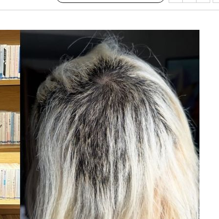
'온도차'
데뷔전
되길"
시작'
승리…정청래
청래
청래 승리
7%·정청래
2%·김민석
0.30%
 차에 첫