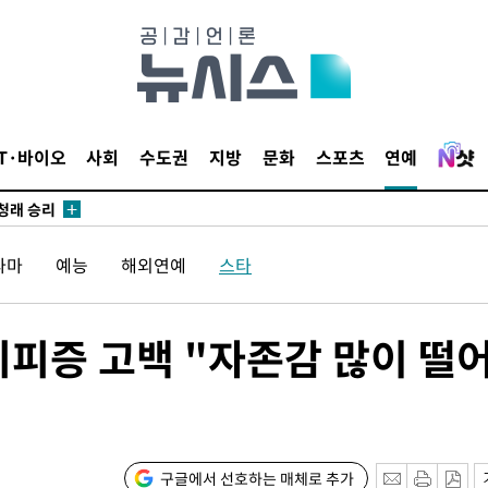
되길"
시작'
승리…정청래
IT·바이오
사회
수도권
지방
문화
스포츠
연예
청래
청래 승리
7%·정청래
라마
예능
해외연예
스타
2%·김민석
0.30%
인기피증 고백 "자존감 많이 떨
 차에 첫
'
(종합)
구글에서 선호하는 매체로 추가
대우'