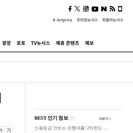
사이 해답 찾았죠"…알을
깨고 나온 '초자아'
K-Artprice
프라임뉴시스
위클리뉴시스
광장
포토
TV뉴시스
제휴 콘텐츠
제보
어