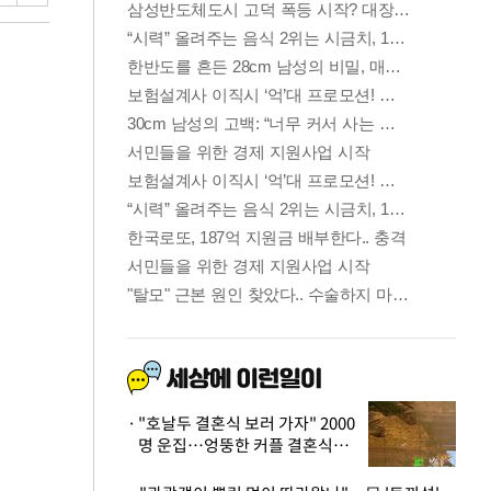
"호날두 결혼식 보러 가자" 2000
명 운집…엉뚱한 커플 결혼식에
'황당'