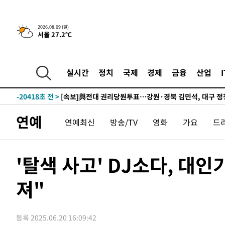
-29676초 전 >
네타냐후, 트럼프의 가자 평화 2차 15개조 평화안 '거부'
-26272초 전 >
이강인 ATM 입단식에 '상암벌 들썩'…"세계적인 선수 
2026.08.09 (일)
서울 27.2℃
-25268초 전 >
태풍 돌핀, 중 저장성 타이저우시 해안에 상륙 (1보)
-22614초 전 >
AT마드리드 데뷔 앞둔 이강인, 맨시티전 선발 대신 '벤치 
-21244초 전 >
[속보]與 강원·TK 당원투표 합산 김민석 48.54%로 
실시간
정치
국제
경제
금융
산업
44.40%
-20578초 전 >
與 강원·TK 당원투표 합산 김민석 46.01%로 승리…정
44.53%
-20418초 전 >
[속보]與전대 권리당원투표…강원·경북 김민석, 대구 정
-20225초 전 >
[속보]與 당대표 경선, 경북 권리당원 투표 김민석 47.3
연예
연예최신
방송/TV
영화
가요
드
45.71%
-20127초 전 >
[속보]與 당대표 경선, 대구 권리당원 투표 정청래 47.8
46.35%
-19924초 전 >
[속보]與 당대표 경선, 강원 권리당원 투표 김민석 승리…5
득표
-17842초 전 >
"일본축구협회, 대한축구협회 성 접대 의혹 심판 조사"
'탈색 사고' DJ소다, 대
-10484초 전 >
[속보]장은수, KLPGA 제주삼다수 역전 우승…데뷔 10년
정상
져"
-5849초 전 >
"얼마나 더웠으면"…안동 물길공원서 헤엄친 구렁이 '소동
-5776초 전 >
손흥민, 68분 뛰고 2경기 침묵…LAFC, 톨루카에 1-0 승리
-5048초 전 >
'2경기 연속 침묵' 손흥민, 톨루카전 68분만 뛰고 슈팅 0개
등록 2025.06.20 16:09:42
-3800초 전 >
이강인, 오늘 서울서 AT마드리드 입단식…'전례 없는 특급