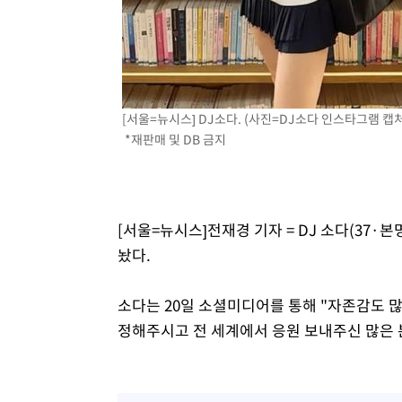
정상
-5869초 전 >
"얼마나 더웠으면"…안동 물길공원서 헤엄친 구렁이 '소동
-5796초 전 >
손흥민, 68분 뛰고 2경기 침묵…LAFC, 톨루카에 1-0 승리
-5068초 전 >
'2경기 연속 침묵' 손흥민, 톨루카전 68분만 뛰고 슈팅 0개
-3820초 전 >
이강인, 오늘 서울서 AT마드리드 입단식…'전례 없는 특급
[서울=뉴시스] DJ소다. (사진=DJ소다 인스타그램 캡처) 
2시간 전 >
'여긴 20도, 저긴 50도'…열화상 카메라로 본 폭염 저감시설 
*재판매 및 DB 금지
2시간 전 >
콜롬비아 신임 우파 대통령 취임 하루만에 차량폭탄 폭발 사건
[서울=뉴시스]전재경 기자 = DJ 소다(37
놨다.
소다는 20일 소셜미디어를 통해 "자존감도 
정해주시고 전 세계에서 응원 보내주신 많은 