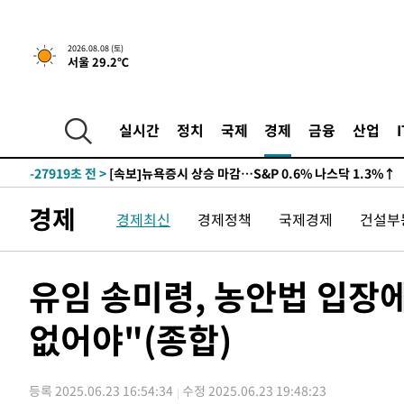
2026.08.08 (토)
서울 29.2℃
실시간
정치
국제
경제
금융
산업
-27919초 전 >
[속보]뉴욕증시 상승 마감…S&P 0.6% 나스닥 1.3%↑
경제
경제최신
경제정책
국제경제
건설부
유임 송미령, 농안법 입장
없어야"(종합)
등록 2025.06.23 16:54:34
수정 2025.06.23 19:48:23