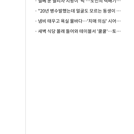
· 엘베 문 열리자 지팡이 '퍽'…노인의 택배기사 폭행 이유
· "20년 병수발했는데 얼굴도 모르는 동생이 유산 절반을"…배다른 형제 상속권 있을까
· 냄비 태우고 욕실 물바다…'치매 의심' 시어머니 검사 권유했다가 '날벼락'
· 새벽 식당 몰래 들어와 테이블서 '쿨쿨'…토사물 남기고 사라진 남성