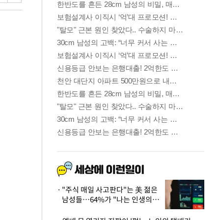
"주식 매일 사고판다"는 美 젊은
남성들…64%가 "나는 인생의
패배자“