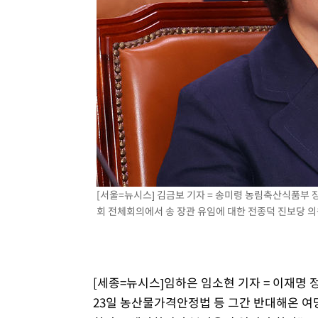
[서울=뉴시스] 김금보 기자 = 송미령 농림축산식품부
회 전체회의에서 송 장관 유임에 대한 전종덕 진보당 의원의
[세종=뉴시스]임하은 임소현 기자 = 이재명
23일 농산물가격안정법 등 그간 반대해온 여