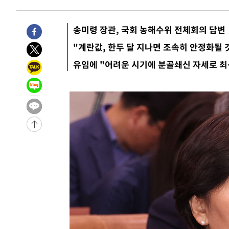
송미령 장관, 국회 농해수위 전체회의 답변
"계란값, 한두 달 지나면 조속히 안정화될 
유임에 "어려운 시기에 분골쇄신 자세로 최