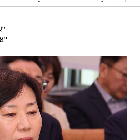
것"
선"