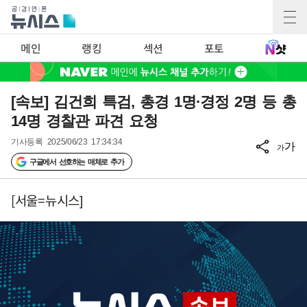
메인
랭킹
섹션
포토
[속보] 김건희 특검, 총경 1명·경정 2명 등 총
14명 경찰관 파견 요청
기사등록
2025/06/23 17:34:34
가
가
구글에서 선호하는 매체로 추가
[서울=뉴시스]