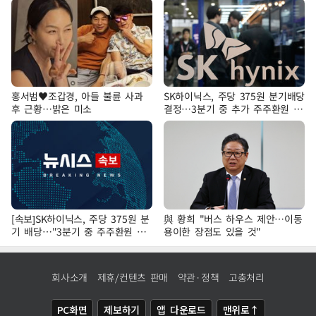
홍서범♥조갑경, 아들 불륜 사과
SK하이닉스, 주당 375원 분기배당
후 근황…밝은 미소
결정…3분기 중 추가 주주환원 발
표
[속보]SK하이닉스, 주당 375원 분
與 황희 "버스 하우스 제안…이동
기 배당…"3분기 중 주주환원 방
용이한 장점도 있을 것"
안 확정"
회사소개
제휴/컨텐츠 판매
약관·정책
고충처리
PC화면
제보하기
앱 다운로드
맨위로↑