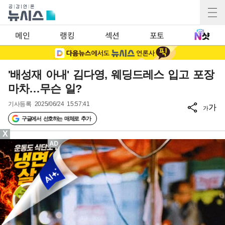
메인
랭킹
섹션
포토
'배성재 아내' 김다영, 웨딩드레스 입고 포장
마차…무슨 일?
기사등록
2025/06/24 15:57:41
가
가
구글에서 선호하는 매체로 추가
X