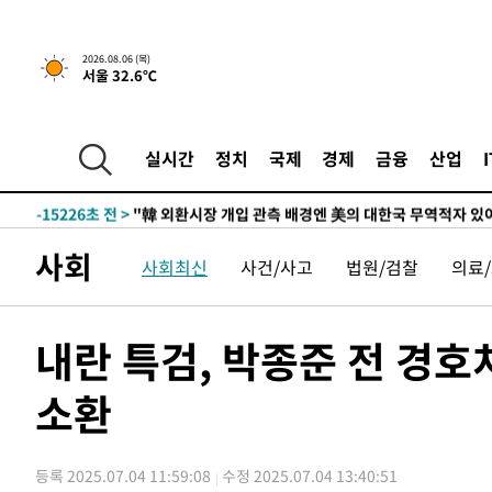
-18625초 전 >
[속보]합참 "北 발사체는 단거리탄도미사일…감시·경계
화"
-18373초 전 >
日방위성, 北이 동해로 쏜 발사체는 탄도미사일 가능성
2026.08.06 (목)
서울 32.6℃
-16803초 전 >
[속보] SKT, 에이닷 서비스 장애 발생…"원인 파악 중"
-16209초 전 >
[속보]합참 "북, 동해상으로 미상 발사체 발사"
-15605초 전 >
'낮 최고 39도' 불볕더위…한밤 열대야도 계속[내일날씨]
실시간
정치
국제
경제
금융
산업
-15564초 전 >
[속보]7~9일 프로야구 3연전도 폭염 취소…11일 재개
-15226초 전 >
"韓 외환시장 개입 관측 배경엔 美의 대한국 무역적자 있
-15053초 전 >
'월드컵 탈락 후폭풍' 축구협회…초유의 압수수색에 '충격
사회
사회최신
사건/사고
법원/검찰
의료
-14893초 전 >
서울 낮 37.9도, 올여름 최고치 경신…영등포 순간 '40도
-14455초 전 >
[속보]종합특검, 대검 추가 압수수색…내란 중요임무종사
-10550초 전 >
[속보]코스닥, 800p 회복…0.26% 오른 801.67 마감
내란 특검, 박종준 전 경
-10480초 전 >
[속보]코스피, 301.88포인트(4.58%) 내린 6296.38 마
소환
-10345초 전 >
[속보]원·달러 환율, 0.7원 내린 1423.8원 마감
-7944초 전 >
"여기 떨어졌다"…다누리, 스페이스X 로켓 달 충돌 흔적 
-4989초 전 >
손흥민, 5경기 연속골 실패…LAFC는 승부차기 끝 과달라
등록 2025.07.04 11:59:08
수정 2025.07.04 13:40:51
40분 전 >
내일까지 39도 '펄펄'…기상청 "태풍 지나며 폭염 잠시 꺾인다