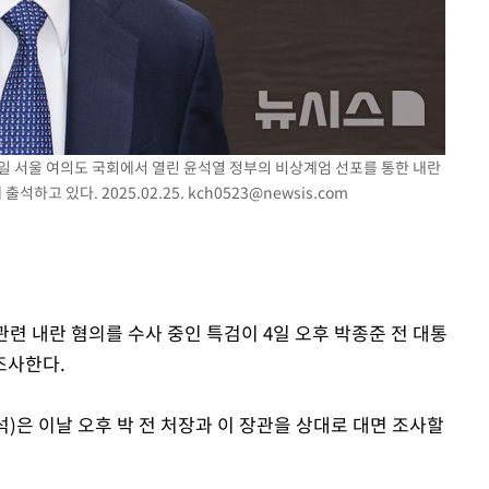
포착
하라 격파
"
협"
25일 서울 여의도 국회에서 열린 윤석열 정부의 비상계엄 선포를 통한 내란
할까
하고 있다. 2025.02.25.
kch0523@newsis.com
가피"
압수수색
 관련 내란 혐의를 수사 중인 특검이 4일 오후 박종준 전 대통
조사한다.
)은 이날 오후 박 전 처장과 이 장관을 상대로 대면 조사할