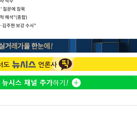
사 착수
' 질문에 침묵
자적 해석"(종합)
·김주현 보강 수사"