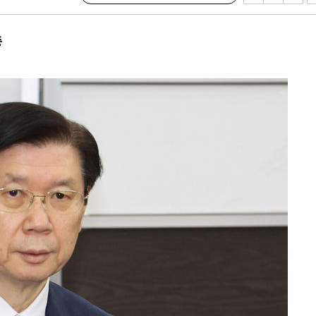
협"
할까
중
가피"
압수수색
태세 강
어"
·당황'
'
 혐의
감