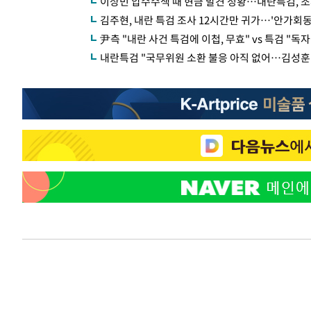
이상민 압수수색 때 현금 발견 정황…내란특검, 조
김주현, 내란 특검 조사 12시간만 귀가…'안가회동
尹측 "내란 사건 특검에 이첩, 무효" vs 특검 "독
내란특검 "국무위원 소환 불응 아직 없어…김성훈