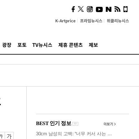
의견, 국토부·LH에 충실히
전달할 것"
K-Artprice
프라임뉴시스
위클리뉴시스
광장
포토
TV뉴시스
제휴 콘텐츠
제보
후