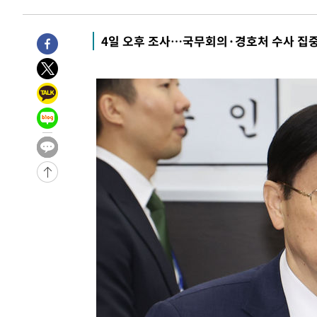
46분 전 >
트럼프, 한국계 진보 주지사 후보 맹공…"공산주의가 최대 위
46분 전 >
"美간섭에 합의 지연"…트럼프, '이란 호르무즈 통제권' 수용
4일 오후 조사…국무회의·경호처 수사 집
1시간 전 >
[속보]산업장관 "李정부, 원전 반대 안해…안정 전력 위해 불
2시간 전 >
[속보]경찰, '홍명보 선임 논란' 대한축구협회·축구회관 등 
-18645초 전 >
[속보]합참 "北 발사체는 단거리탄도미사일…감시·경계
화"
-18393초 전 >
日방위성, 北이 동해로 쏜 발사체는 탄도미사일 가능성
-16823초 전 >
[속보] SKT, 에이닷 서비스 장애 발생…"원인 파악 중"
-16229초 전 >
[속보]합참 "북, 동해상으로 미상 발사체 발사"
-15625초 전 >
'낮 최고 39도' 불볕더위…한밤 열대야도 계속[내일날씨]
-15584초 전 >
[속보]7~9일 프로야구 3연전도 폭염 취소…11일 재개
-15246초 전 >
"韓 외환시장 개입 관측 배경엔 美의 대한국 무역적자 있
-15073초 전 >
'월드컵 탈락 후폭풍' 축구협회…초유의 압수수색에 '충격
-14913초 전 >
서울 낮 37.9도, 올여름 최고치 경신…영등포 순간 '40도
-14475초 전 >
[속보]종합특검, 대검 추가 압수수색…내란 중요임무종사
-10570초 전 >
[속보]코스닥, 800p 회복…0.26% 오른 801.67 마감
-10500초 전 >
[속보]코스피, 301.88포인트(4.58%) 내린 6296.38 마