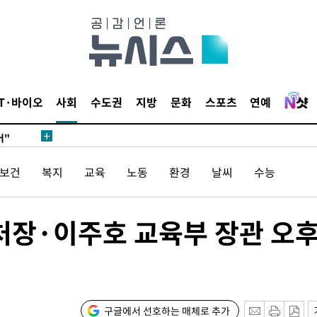
태세 강
IT·바이오
사회
수도권
지방
문화
스포츠
연예
어"
·당황'
/보건
복지
교육
노동
환경
날씨
수능
'
 혐의
호처장·이주호 교육부 장관 오
감
포착
하라 격파
구글에서 선호하는 매체로 추가
"