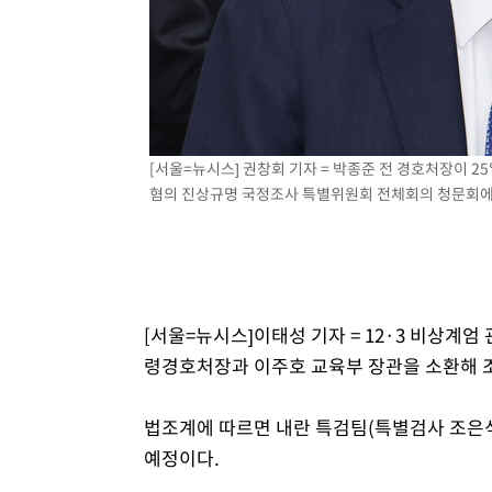
-10365초 전 >
[속보]원·달러 환율, 0.7원 내린 1423.8원 마감
-7964초 전 >
"여기 떨어졌다"…다누리, 스페이스X 로켓 달 충돌 흔적 
-5009초 전 >
손흥민, 5경기 연속골 실패…LAFC는 승부차기 끝 과달라
39분 전 >
내일까지 39도 '펄펄'…기상청 "태풍 지나며 폭염 잠시 꺾인다
45분 전 >
트럼프, 한국계 진보 주지사 후보 맹공…"공산주의가 최대 위
[서울=뉴시스] 권창회 기자 = 박종준 전 경호처장이 
46분 전 >
"美간섭에 합의 지연"…트럼프, '이란 호르무즈 통제권' 수용
혐의 진상규명 국정조사 특별위원회 전체회의 청문회에 출석
1시간 전 >
[속보]산업장관 "李정부, 원전 반대 안해…안정 전력 위해 불
2시간 전 >
[속보]경찰, '홍명보 선임 논란' 대한축구협회·축구회관 등 
[서울=뉴시스]이태성 기자 = 12·3 비상계엄
령경호처장과 이주호 교육부 장관을 소환해 
법조계에 따르면 내란 특검팀(특별검사 조은석
예정이다.