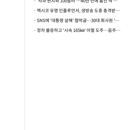
· '사과 편지와 100달러'…40년 만에 훔친 책 돌려준 美 절도범
· 멕시코 유명 인플루언서, 생방송 도중 총격받아 사망
· SNS에 '대통령 살해' 협박글…30대 회사원 '불구속 송치'
· 정차 불응하고 '시속 165㎞' 아찔 도주…음주운전자 체포