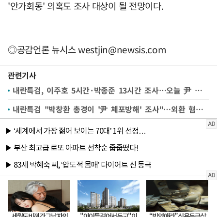
'안가회동' 의혹도 조사 대상이 될 전망이다.
◎공감언론 뉴시스
westjin@newsis.com
관련기사
내란특검, 이주호 5시간·박종준 13시간 조사…오늘 尹 조사(종합)
내란특검 "박창환 총경이 '尹 체포방해' 조사"…외환 혐의 수사도 속도