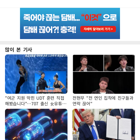
많이 본 기사
"여군 지원 막힌 UDT 훈련 직접
전현무 "전 연인 집착에 친구들과
해봤습니다"…707 출신 女유튜버
연락 끊어"
'완벽 소화'