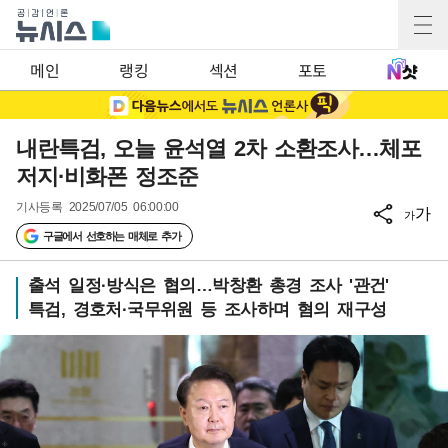
메인
랭킹
섹션
포토
내란특검, 오늘 윤석열 2차 소환조사…체포
저지·비화폰 정조준
기사등록
2025/07/05 06:00:00
가
가
구글에서 선호하는 매체로 추가
출석 일정·방식은 협의…박창환 총경 조사 '관건'
특검, 경호처·국무위원 등 조사하며 혐의 재구성