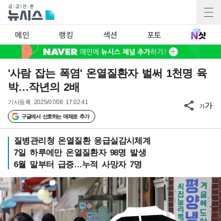
메인
랭킹
섹션
포토
'사람 잡는 폭염' 온열질환자 벌써 1천명 육
박…작년의 2배
기사등록
2025/07/08 17:02:41
가
가
구글에서 선호하는 매체로 추가
질병관리청 온열질환 응급실감시체계
7일 하루에만 온열질환자 98명 발생
6월 말부터 급증…누적 사망자 7명