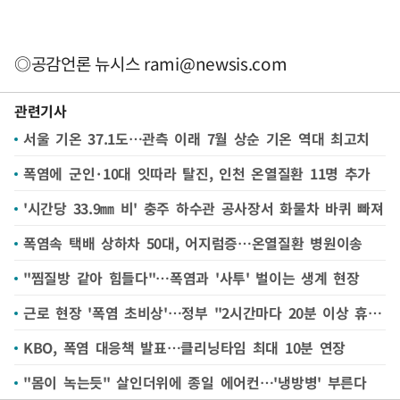
◎공감언론 뉴시스
rami@newsis.com
관련기사
서울 기온 37.1도…관측 이래 7월 상순 기온 역대 최고치
폭염에 군인·10대 잇따라 탈진, 인천 온열질환 11명 추가
'시간당 33.9㎜ 비' 충주 하수관 공사장서 화물차 바퀴 빠져
폭염속 택배 상하차 50대, 어지럼증…온열질환 병원이송
"찜질방 같아 힘들다"…폭염과 '사투' 벌이는 생계 현장
근로 현장 '폭염 초비상'…정부 "2시간마다 20분 이상 휴식"
KBO, 폭염 대응책 발표…클리닝타임 최대 10분 연장
"몸이 녹는듯" 살인더위에 종일 에어컨…'냉방병' 부른다