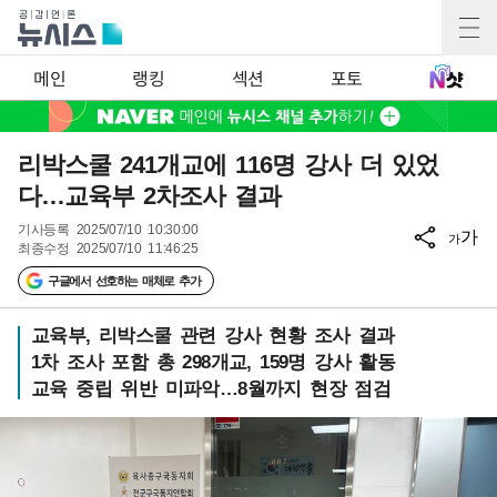
메인
랭킹
섹션
포토
리박스쿨 241개교에 116명 강사 더 있었
다…교육부 2차조사 결과
기사등록
2025/07/10 10:30:00
가
가
최종수정
2025/07/10 11:46:25
구글에서 선호하는 매체로 추가
교육부, 리박스쿨 관련 강사 현황 조사 결과
1차 조사 포함 총 298개교, 159명 강사 활동
교육 중립 위반 미파악…8월까지 현장 점검