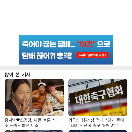
많이 본 기사
홍서범♥조갑경, 아들 불륜 사과
외국인 심판 성 접대 7경기 들여
후 근황…밝은 미소
다보니…한국 축구 '5승 2무'