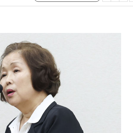
 격파
다"
수수색(종
4%↑
침 준수"
수수색
강화"