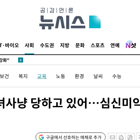
다"
수수색(종
4%↑
침 준수"
수수색
IT·바이오
사회
수도권
지방
문화
스포츠
연예
강화"
/보건
복지
교육
노동
환경
날씨
수능
마녀사냥 당하고 있어…심신미
황'
의
구글에서 선호하는 매체로 추가