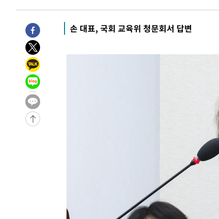
3시간 전 >
[속보]코스피, 301.88포인트(4.58%) 내린 6296.38 마감
3시간 전 >
[속보]원·달러 환율, 0.7원 내린 1423.8원 마감
손 대표, 국회 교육위 청문회서 답변
3시간 전 >
"여기 떨어졌다"…다누리, 스페이스X 로켓 달 충돌 흔적 포착
4시간 전 >
손흥민, 5경기 연속골 실패…LAFC는 승부차기 끝 과달라하라
6시간 전 >
내일까지 39도 '펄펄'…기상청 "태풍 지나며 폭염 잠시 꺾인
-14123초 전 >
'월드컵 탈락 후폭풍' 축구협회…11시간 걸린 초유의 압
합)
-13559초 전 >
[속보] 뉴욕증시, 혼조 출발…나스닥 0.3%↓, 다우 0.1
-12352초 전 >
축구협회, 15년 전 심판 성 접대 파문에 "현재는 내부 지
-11037초 전 >
경찰, '홍명보는 2순위' 결론냈던 스포츠윤리센터도 압
56분 전 >
[속보]합참 "北 발사체는 단거리탄도미사일…감시·경계태세 
1시간 전 >
日방위성, 北이 동해로 쏜 발사체는 탄도미사일 가능성
1시간 전 >
[속보] SKT, 에이닷 서비스 장애 발생…"원인 파악 중"
1시간 전 >
[속보]합참 "북, 동해상으로 미상 발사체 발사"
1시간 전 >
'낮 최고 39도' 불볕더위…한밤 열대야도 계속[내일날씨]
1시간 전 >
[속보]7~9일 프로야구 3연전도 폭염 취소…11일 재개
1시간 전 >
"韓 외환시장 개입 관측 배경엔 美의 대한국 무역적자 있어"