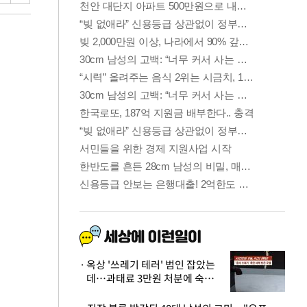
옥상 '쓰레기 테러' 범인 잡았는
데…과태료 3만원 처분에 숙박업
주 허탈