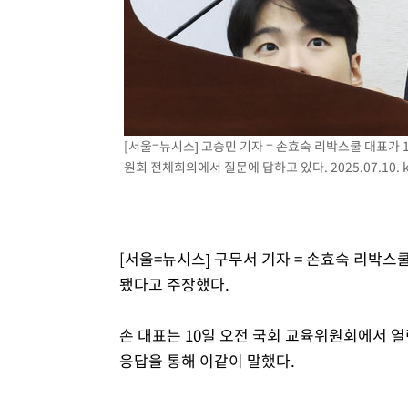
1시간 전 >
'월드컵 탈락 후폭풍' 축구협회…초유의 압수수색에 '충격·당
1시간 전 >
서울 낮 37.9도, 올여름 최고치 경신…영등포 순간 '40도'
2시간 전 >
[속보]종합특검, 대검 추가 압수수색…내란 중요임무종사 혐
3시간 전 >
[속보]코스닥, 800p 회복…0.26% 오른 801.67 마감
3시간 전 >
[속보]코스피, 301.88포인트(4.58%) 내린 6296.38 마감
[서울=뉴시스] 고승민 기자 = 손효숙 리박스쿨 대표가
3시간 전 >
[속보]원·달러 환율, 0.7원 내린 1423.8원 마감
원회 전체회의에서 질문에 답하고 있다. 2025.07.10.
3시간 전 >
"여기 떨어졌다"…다누리, 스페이스X 로켓 달 충돌 흔적 포착
4시간 전 >
손흥민, 5경기 연속골 실패…LAFC는 승부차기 끝 과달라하라
6시간 전 >
내일까지 39도 '펄펄'…기상청 "태풍 지나며 폭염 잠시 꺾인
[서울=뉴시스] 구무서 기자 = 손효숙 리박
됐다고 주장했다.
손 대표는 10일 오전 국회 교육위원회에서 
응답을 통해 이같이 말했다.