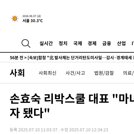
6시간 전 >
내일까지 39도 '펄펄'…기상청 "태풍 지나며 폭염 잠시 꺾인
-14123초 전 >
'월드컵 탈락 후폭풍' 축구협회…11시간 걸린 초유의 압
2026.08.07 (금)
서울 30.3℃
합)
-13559초 전 >
[속보] 뉴욕증시, 혼조 출발…나스닥 0.3%↓, 다우 0.1
-12352초 전 >
축구협회, 15년 전 심판 성 접대 파문에 "현재는 내부 지
-11037초 전 >
경찰, '홍명보는 2순위' 결론냈던 스포츠윤리센터도 압
실시간
정치
국제
경제
금융
산업
56분 전 >
[속보]합참 "北 발사체는 단거리탄도미사일…감시·경계태세 
1시간 전 >
日방위성, 北이 동해로 쏜 발사체는 탄도미사일 가능성
1시간 전 >
[속보] SKT, 에이닷 서비스 장애 발생…"원인 파악 중"
사회
사회최신
사건/사고
법원/검찰
의료
1시간 전 >
[속보]합참 "북, 동해상으로 미상 발사체 발사"
1시간 전 >
'낮 최고 39도' 불볕더위…한밤 열대야도 계속[내일날씨]
1시간 전 >
[속보]7~9일 프로야구 3연전도 폭염 취소…11일 재개
손효숙 리박스쿨 대표 "
1시간 전 >
"韓 외환시장 개입 관측 배경엔 美의 대한국 무역적자 있어"
자 됐다"
1시간 전 >
'월드컵 탈락 후폭풍' 축구협회…초유의 압수수색에 '충격·당
1시간 전 >
서울 낮 37.9도, 올여름 최고치 경신…영등포 순간 '40도'
2시간 전 >
[속보]종합특검, 대검 추가 압수수색…내란 중요임무종사 혐
등록 2025.07.10 11:03:37
수정 2025.07.10 12:34:23
3시간 전 >
[속보]코스닥, 800p 회복…0.26% 오른 801.67 마감