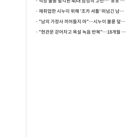
· 직장 불륜 발각된 40대 남성의 고민…"유포 동료 명예훼손·협박죄 고소 가능할까"
· 재취업한 시누이 위해 '조카 셔틀' 떠넘긴 남편…아내 "난 못한다"
· "남의 가정사 끼어들지 마"…시누이 불륜 덮으려는 남편에 억울한 아내
· "현관문 걷어차고 욕설 녹음 반복"…18개월 아기 키우는 집 뒤흔든 '앞집의 비극'