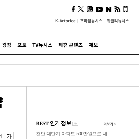
의견, 국토부·LH에 충실히
전달할 것"
K-Artprice
프라임뉴시스
위클리뉴시스
광장
포토
TV뉴시스
제휴 콘텐츠
제보
약