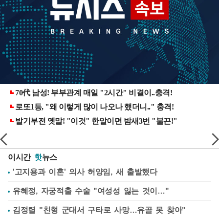
이시간
핫
뉴스
'고지용과 이혼' 의사 허양임, 새 출발했다
유혜정, 자궁적출 수술 "여성성 잃는 것이…"
김정렬 "친형 군대서 구타로 사망…유골 못 찾아"