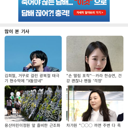
많이 본 기사
김희철, 거꾸로 걸린 광복절 태극
"손 떨림 포착"…카라 한승연, 건
기 현수막에 "X돌았네"
강 괜찮나 팬들 '걱정'
용산어린이정원 앞 즐비한 근조화
차가원 "○○○ 까면 주변 다 죽