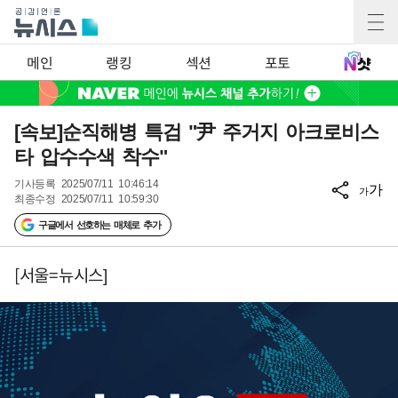
메인
랭킹
섹션
포토
[속보]순직해병 특검 "尹 주거지 아크로비스
타 압수수색 착수"
기사등록
2025/07/11 10:46:14
가
가
최종수정
2025/07/11 10:59:30
구글에서 선호하는 매체로 추가
[서울=뉴시스]