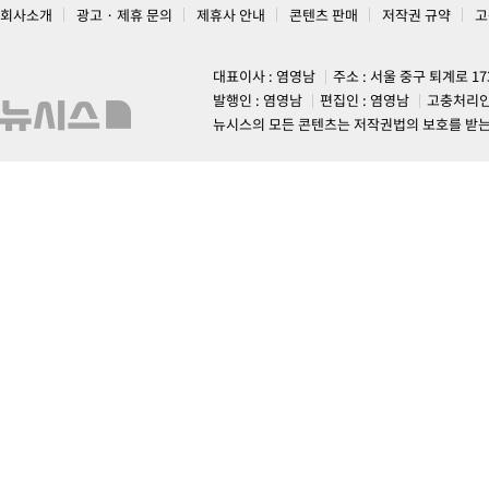
회사소개
광고 · 제휴 문의
제휴사 안내
콘텐츠 판매
저작권 규약
고
대표이사 : 염영남
주소 : 서울 중구 퇴계로 1
발행인 : 염영남
편집인 : 염영남
고충처리인
뉴시스의 모든 콘텐츠는 저작권법의 보호를 받는 바, 무