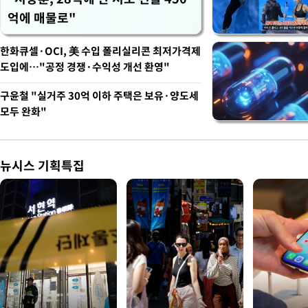
억에 매물로"
한화큐셀·OCI, 美 수입 폴리실리콘 최저가격제
도입에…"공정 경쟁·수익성 개선 환영"
구윤철 "실거주 30억 이하 주택은 보유·양도세
모두 완화"
뉴시스 기획특집