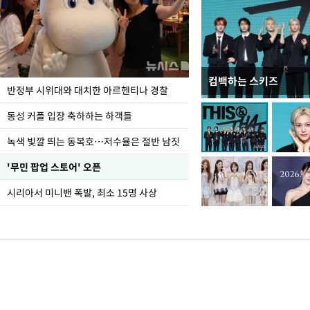
컴백하는 스키즈
정동영, 北 '조선' 호
반정부 시위대와 대치한 아르헨티나 경찰
숙 후에 하겠다는 말 빠
동성 커플 입장 축하하는 하객들
녹색 빛깔 띄는 동복호…저수율은 절반 남짓
'무민 팝업 스토어' 오픈
시리아서 미니밴 폭발, 최소 15명 사상