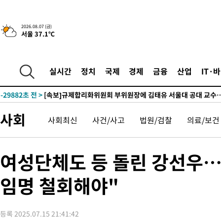
2026.08.07 (금)
-2961초 전 >
이란, 호르무즈서 "적국 목표물들"과 대치로 남부 케슘섬에서 
서울 37.1℃
례 큰 폭발음
-32016초 전 >
[속보]종합특검, '계엄 수용공간 확보' 신용해 前교정본부장 기
-30889초 전 >
외신들도 주목한 韓축구 파문…"국민적 공분에 수사 재개"
실시간
정치
국제
경제
금융
산업
IT·
-30860초 전 >
11시간 압수수색에 성접대 파문까지…'쑥대밭' 된 축구협회
-29882초 전 >
[속보]규제합리화위원회 부위원장에 김태유 서울대 공대 교수
병태 후임
-26240초 전 >
[속보]국힘 윤리위, '돌려차기 발언' 진종오·서범수 징계 절차 
-21565초 전 >
[속보] 7월 중국 수출 23.9%↑ 수입 27.5%↑…무역총액
사회
사회최신
사건/사고
법원/검찰
의료/보건
25.3%↑
-18725초 전 >
[속보]'채상병 순직 책임' 임성근, 항소심도 징역 3년
-18591초 전 >
[속보]종합특검, '관저이전 봐주기 감사' 유병호 구속기소
여성단체도 등 돌린 강선우…"
-15191초 전 >
민주 콩고 에볼라환자 4천명 돌파, 4053명 발생 1850명 사망
-14441초 전 >
[속보]'300억원대 사기 혐의' 차가원 대표 구속 송치
임명 철회해야"
-13635초 전 >
"미 전국적 살모네라 식중독 원인은 멕시코산 할라피뇨"-- CD
-12148초 전 >
[속보]경찰·노동부, HL만도 평택사업장 끼임 사망 관련 압수
-12029초 전 >
[속보]합수본, '투표율 허위 입력' 중앙·서울·경기도 선관위 등
등록 2025.07.15 21:41:42
압수수색