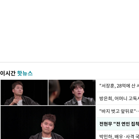
이시간
핫뉴스
"서장훈, 28억에 산
방은희, 어머니 고독사
"바지 벗고 앞뒤로"
박민하, 배우·사격