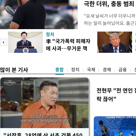
극한 더위, 충동 범죄
"요새 날씨가 너무 더우니까
하는 일이 늘어났어요. 출근
거나, 누가 길을 막고 서 있
정치
(40대 직장인 A씨) 유례없
李 "국가폭력 피해자
에도 쉽게 짜증을 내거나 
에 사과…무거운 책
있다. 높은 기온과 습도가 
임감"
많이 본 기사
종합
정치
국제
경제
금융
전현무 "전 연인
락 끊어"
"서장훈, 28억에 산 서초 건물 450