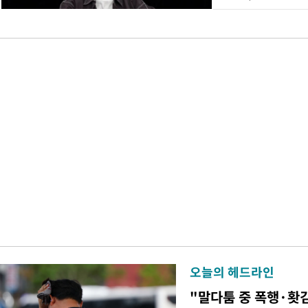
오늘의 헤드라인
"말다툼 중 폭행·홧