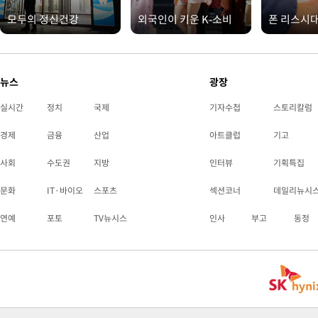
모두의 정신건강
외국인이 키운 K-소비
폰 리스시
뉴스
광장
실시간
정치
국제
기자수첩
스토리칼럼
경제
금융
산업
아트클럽
기고
사회
수도권
지방
인터뷰
기획특집
문화
IT·바이오
스포츠
섹션코너
데일리뉴시
연예
포토
TV뉴시스
인사
부고
동정