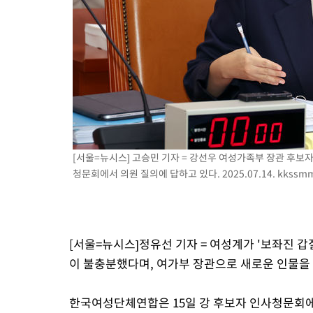
-14441초 전 >
[속보]'300억원대 사기 혐의' 차가원 대표 구속 송치
-13635초 전 >
"미 전국적 살모네라 식중독 원인은 멕시코산 할라피뇨"-- CD
-12148초 전 >
[속보]경찰·노동부, HL만도 평택사업장 끼임 사망 관련 압수
-12029초 전 >
[속보]합수본, '투표율 허위 입력' 중앙·서울·경기도 선관위 등
압수수색
-11784초 전 >
[속보]원·달러 환율, 오전 9시 1423.8원
-11580초 전 >
[속보]삼성전자·SK하이닉스 동반 강보합…1%대 상승 출발
-11566초 전 >
[속보]코스닥, 5.95포인트(0.74%) 상승한 807.62개장
-11534초 전 >
[속보]코스피, 6300선 재탈환…1.09% 오른 6365.07 개장
[서울=뉴시스] 고승민 기자 = 강선우 여성가족부 장관 후보
-8699초 전 >
시리아 다마스쿠스 교외에서 미니버스 폭발.. 14명 부상, 3명은
청문회에서 의원 질의에 답하고 있다. 2025.07.14.
kkssm
-7997초 전 >
입추에도 극한더위…서울 낮 39도 '폭염중대경보'
-2961초 전 >
이란, 호르무즈서 "적국 목표물들"과 대치로 남부 케슘섬에서 
례 큰 폭발음
[서울=뉴시스]정유선 기자 = 여성계가 '보좌진 
이 불충분했다며, 여가부 장관으로 새로운 인물을
한국여성단체연합은 15일 강 후보자 인사청문회에