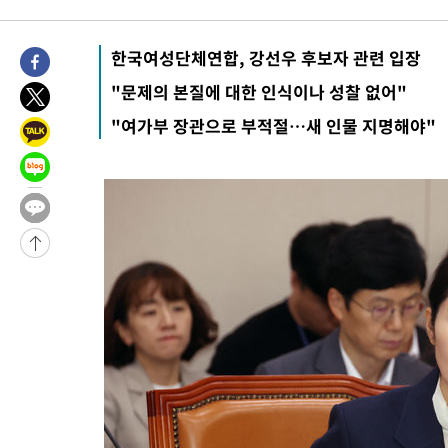
-11784초 전 >
[속보]원·달러 환율, 오전 9시 1423.8원
-11580초 전 >
[속보]삼성전자·SK하이닉스 동반 강보합…1%대 상승 출발
한국여성단체연합, 강선우 후보자 관련 입장
-11566초 전 >
[속보]코스닥, 5.95포인트(0.74%) 상승한 807.62개장
-11534초 전 >
[속보]코스피, 6300선 재탈환…1.09% 오른 6365.07 개장
"문제의 본질에 대한 인식이나 성찰 없어"
-8699초 전 >
시리아 다마스쿠스 교외에서 미니버스 폭발.. 14명 부상, 3명은
"여가부 장관으로 부적절…새 인물 지명해야"
-7997초 전 >
입추에도 극한더위…서울 낮 39도 '폭염중대경보'
-2961초 전 >
이란, 호르무즈서 "적국 목표물들"과 대치로 남부 케슘섬에서 
례 큰 폭발음
-32016초 전 >
[속보]종합특검, '계엄 수용공간 확보' 신용해 前교정본부장 기
-30889초 전 >
외신들도 주목한 韓축구 파문…"국민적 공분에 수사 재개"
-30860초 전 >
11시간 압수수색에 성접대 파문까지…'쑥대밭' 된 축구협회
-29882초 전 >
[속보]규제합리화위원회 부위원장에 김태유 서울대 공대 교수
병태 후임
-26240초 전 >
[속보]국힘 윤리위, '돌려차기 발언' 진종오·서범수 징계 절차 
-21565초 전 >
[속보] 7월 중국 수출 23.9%↑ 수입 27.5%↑…무역총액
25.3%↑
-18725초 전 >
[속보]'채상병 순직 책임' 임성근, 항소심도 징역 3년
-18591초 전 >
[속보]종합특검, '관저이전 봐주기 감사' 유병호 구속기소
-15191초 전 >
민주 콩고 에볼라환자 4천명 돌파, 4053명 발생 1850명 사망