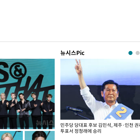
뉴시스Pic
슨 일이? [뉴시스국회토pic]
민주당 당대표 후보 김민석, 제주·인천 
투표서 정청래에 승리