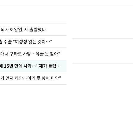
 의사 허양임, 새 출발했다
출 수술 "여성성 잃는 것이…"
군대서 구타로 사망…유골 못 찾아"
표창원, 남규리에 15년 만에 사과…"제가 틀렸습니다"
내가 먼저 제안…아기 못 낳아 미안"