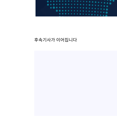
6분 전 >
온열질환 사망자 3명 늘어…누적 환자 3000명 돌파
1시간 전 >
강릉에 시간당 81.4㎜ 물폭탄…도로 잠기고 담벼락 붕괴
2시간 전 >
백운산서 80년근 천종산삼 9뿌리 발견…감정가 1.3억원
3시간 전 >
선재도서 해루질 나섰다 실종 60대, 닷새 만에 숨진 채 발견
4시간 전 >
남자 농구, 나고야 아시안게임서 '홈팀' 일본과 한일전
후속기사가 이어집니다
4시간 전 >
여수 오동도 해상서 모터보트 전복…1명 사망·1명 실종
5시간 전 >
극한폭염 한풀 꺾이지만…'낮 최고 35도' 무더위, 열대야 계
날씨]
6시간 전 >
축구협회 "압수수색·성접대 논란 사과…쇄신의 기회로 삼겠
6시간 전 >
[속보]'압수수색·성접대 논란' 축구협회 "실망과 걱정 안겨드
9시간 전 >
'최고 37도' 폭염 지속…강원동해안 최대 150㎜ 비
11시간 전 >
[속보]뉴욕증시 상승 마감…S&P 0.6% 나스닥 1.3%↑