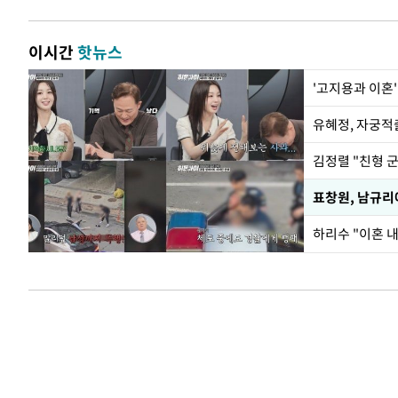
이시간
핫뉴스
'고지용과 이혼'
유혜정, 자궁적
김정렬 "친형 
하리수 "이혼 