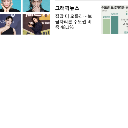
그래픽뉴스
집값 더 오를라…보
금자리론 수도권 비
중 48.1%