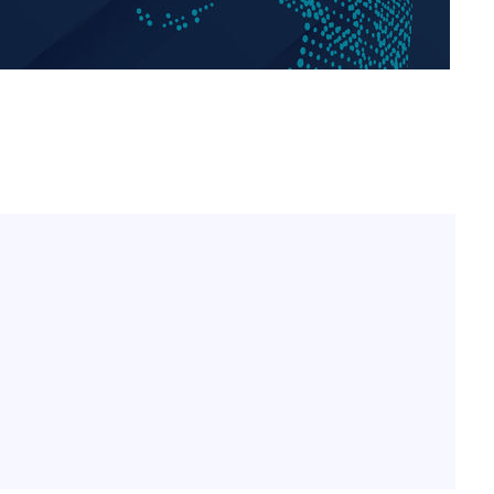
김희철, 거꾸로 걸린 광복
1
태극기 현수막에 "X돌았네
"손 떨림 포착"…카라 한
2
팬들 '걱정'
차가원 "○○○ 까면 주변
3
미반환 속 녹취 폭로 파장
용산어린이정원 앞 즐비한 
4
속[다음주
시스Pic]
다"
[속보]이강인 "감독님이 
려 죄송"
5
많은 트로피 원해 아틀레티
[속보]김민석, 與 전대 
6
45.42%로 1위… 정청래 
[속보]與최고위원 제주·
7
선원·최민희·서미화·한민