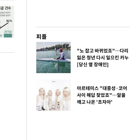
피플
"노 잡고 바뀌었죠"…다리
잃은 청년 다시 일으킨 카누
[당신 옆 장애인]
아르테미스 "대중성·코어
사이 해답 찾았죠"…알을
깨고 나온 '초자아'