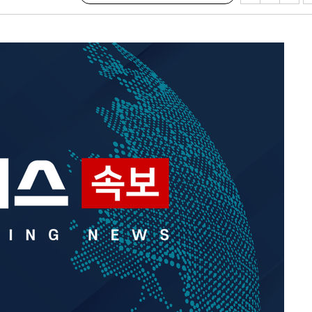
속[다음주
다"
려 죄송"
서미화·한
1위… 정청
2.08%·
해 뛸 것"
리
일날씨]
원해 아틀레