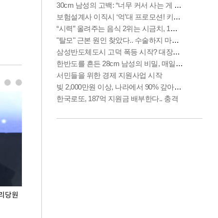
권리당원
무더위 잊는 도심형 여름 축제 '2026 서울 바캉스
용산어린이정원 앞
페스티벌'