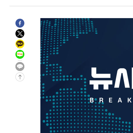
4시간 전 >
남자 농구, 나고야 아시안게임서 '홈팀' 일본과 한일전
4시간 전 >
여수 오동도 해상서 모터보트 전복…1명 사망·1명 실종
5시간 전 >
극한폭염 한풀 꺾이지만…'낮 최고 35도' 무더위, 열대야 계
날씨]
6시간 전 >
축구협회 "압수수색·성접대 논란 사과…쇄신의 기회로 삼겠
6시간 전 >
[속보]'압수수색·성접대 논란' 축구협회 "실망과 걱정 안겨드
9시간 전 >
'최고 37도' 폭염 지속…강원동해안 최대 150㎜ 비
11시간 전 >
[속보]뉴욕증시 상승 마감…S&P 0.6% 나스닥 1.3%↑
-18048초 전 >
이란 "호르무즈 재개방 합의 근접…美 배상 선행돼야"
-9095초 전 >
[속보]與최고위원 제주·인천 순회경선…박선원·최민희·
민수·김용 순
-9048초 전 >
[속보]김민석, 與 전대 당원투표 누적 득표율 45.42%로 
래 44.56%
-8330초 전 >
[속보]與 대표 경선 제주·인천 당원투표…金 47.75%·鄭 4
宋 10.17%
-7864초 전 >
이강인 "아틀레티코 이적 기뻐…등번호 7번 의미보단 팀 위
-7799초 전 >
[속보]與 당대표 경선, 제주·인천 권리당원 투표 김민석 승
-1573초 전 >
낮 최고 35도 '무더위'…동해안 시간당 30㎜ '강한 비'[내
-843초 전 >
[속보]이강인 "감독님이 원하는 마음 느꼈고, 많은 트로피 
티코 이적"
-625초 전 >
수도권 40도 육박 '펄펄'…동해안 일부 지역엔 호의주의보