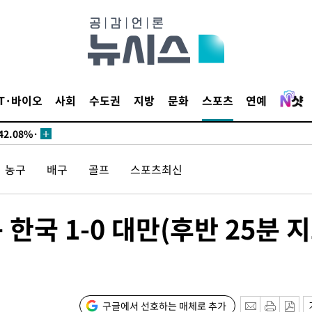
서미화·한
IT·바이오
사회
수도권
지방
문화
스포츠
연예
1위… 정청
2.08%·
해 뛸 것"
농구
배구
골프
스포츠최신
리
일날씨]
원해 아틀레
한국 1-0 대만(후반 25분 
구글에서 선호하는 매체로 추가