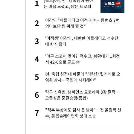
절
[속보]이강인 "감독님이 원하
1
1
"
는 마음 느꼈고, 많은 트로피
원해 아틀레티코 이적"
승연, 건강 괜찮나
이강인 "아틀레티코 이적 기뻐…등번호 7번
2
2
의미보단 팀 위해 뛸 것"
 다 죽어"…전세금
'이적생' 이강인, 내한한 아틀레티코 선수단
3
3
에 한식 쐈다
근조화환, 왜?[뉴
'야구 스코어 맞아?' 덕수고, 봉황대기 1회전
4
4
서 42-0으로 콜드 승
원하는 마음 느꼈고,
與, 축협 성접대 파문에 "타락한 뒷거래로 오
5
5
코 이적"
염된 참사…국민에 사죄해야"
당원투표 누적 득표율
탁구 신유빈, 챔피언스 요코하마 8강 탈락…
6
6
44.56%
오준성은 준결승행(종합)
인천 순회경선…박
"척추 부상에도 검사 못 받아"…전 올림픽 선
7
7
수·김용 순
수, 美봅슬레이협회 상대 소송