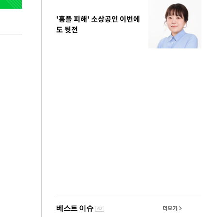
'홈플 피해' 소상공인 이번에
도 뒷전