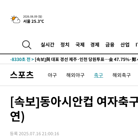
2026.08.09 (일)
서울 25.3℃
11시간 전 >
[속보]뉴욕증시 상승 마감…S&P 0.6% 나스닥 1.3%↑
-18048초 전 >
이란 "호르무즈 재개방 합의 근접…美 배상 선행돼야"
-9095초 전 >
[속보]與최고위원 제주·인천 순회경선…박선원·최민희·
실시간
정치
국제
경제
금융
산업
민수·김용 순
-9048초 전 >
[속보]김민석, 與 전대 당원투표 누적 득표율 45.42%로 
래 44.56%
-8330초 전 >
[속보]與 대표 경선 제주·인천 당원투표…金 47.75%·鄭 4
宋 10.17%
-7864초 전 >
이강인 "아틀레티코 이적 기뻐…등번호 7번 의미보단 팀 위
스포츠
야구
해외야구
축구
해외축구
-7799초 전 >
[속보]與 당대표 경선, 제주·인천 권리당원 투표 김민석 승
-1573초 전 >
낮 최고 35도 '무더위'…동해안 시간당 30㎜ '강한 비'[내
-843초 전 >
[속보]이강인 "감독님이 원하는 마음 느꼈고, 많은 트로피 
[속보]동아시안컵 여자축구 
티코 이적"
-625초 전 >
수도권 40도 육박 '펄펄'…동해안 일부 지역엔 호의주의보
연)
6분 전 >
온열질환 사망자 3명 늘어…누적 환자 3000명 돌파
1시간 전 >
강릉에 시간당 81.4㎜ 물폭탄…도로 잠기고 담벼락 붕괴
2시간 전 >
백운산서 80년근 천종산삼 9뿌리 발견…감정가 1.3억원
등록 2025.07.16 21:00:16
3시간 전 >
선재도서 해루질 나섰다 실종 60대, 닷새 만에 숨진 채 발견