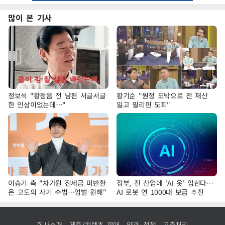
많이 본 기사
정보석 "황정음 전 남편 서글서글
황기순 "원정 도박으로 전 재산
한 인상이었는데…"
잃고 필리핀 도피"
이승기 측 "차가원 전세금 미반환
정부, 전 산업에 'AI 옷' 입힌다…
은 고도의 사기 수법…엄벌 원해"
AI 로봇 연 1000대 보급 추진
회사소개
제휴/컨텐츠 판매
약관·정책
고충처리