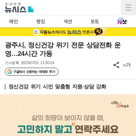
메인
랭킹
섹션
포토
광주시, 정신건강 위기 전문 상담전화 운
영…24시간 가동
기사등록
2025/07/22 11:30:24
가
가
구글에서 선호하는 매체로 추가
정신건강 위기 시민 맞춤형 지원·상담 강화