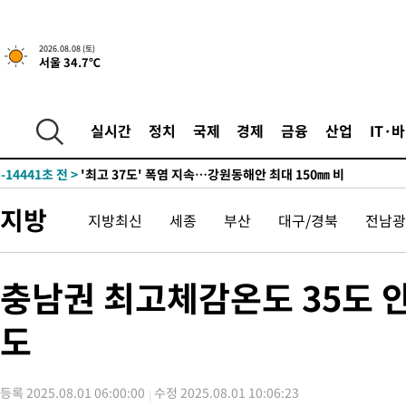
2026.08.08 (토)
서울 34.7℃
-7587초 전 >
[속보]뉴욕증시 상승 마감…S&P 0.6% 나스닥 1.3%↑
-30285초 전 >
극한폭염 한풀 꺾이지만…'낮 최고 35도' 무더위, 열대야 계속
주 날씨]
-27303초 전 >
축구협회 "압수수색·성접대 논란 사과…쇄신의 기회로 삼겠다
실시간
정치
국제
경제
금융
산업
IT·
-25820초 전 >
[속보]'압수수색·성접대 논란' 축구협회 "실망과 걱정 안겨드려
송"
-14441초 전 >
'최고 37도' 폭염 지속…강원동해안 최대 150㎜ 비
-7567초 전 >
[속보]뉴욕증시 상승 마감…S&P 0.6% 나스닥 1.3%↑
지방
지방최신
세종
부산
대구/경북
전남광
-30305초 전 >
극한폭염 한풀 꺾이지만…'낮 최고 35도' 무더위, 열대야 계속
주 날씨]
-27323초 전 >
축구협회 "압수수색·성접대 논란 사과…쇄신의 기회로 삼겠다
-25840초 전 >
[속보]'압수수색·성접대 논란' 축구협회 "실망과 걱정 안겨드려
충남권 최고체감온도 35도 안
송"
-14461초 전 >
'최고 37도' 폭염 지속…강원동해안 최대 150㎜ 비
-7587초 전 >
[속보]뉴욕증시 상승 마감…S&P 0.6% 나스닥 1.3%↑
도
등록 2025.08.01 06:00:00
수정 2025.08.01 10:06:23