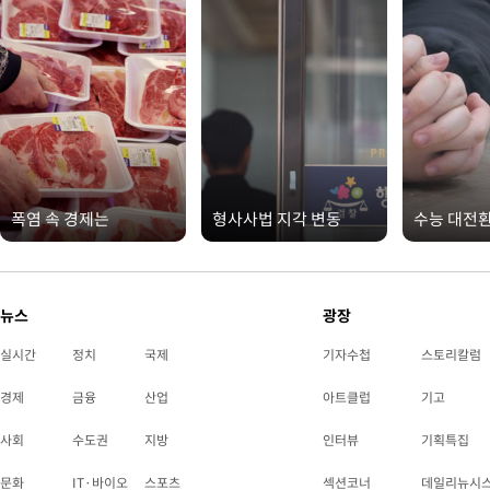
폭염 속 경제는
형사사법 지각 변동
수능 대전
뉴스
광장
실시간
정치
국제
기자수첩
스토리칼럼
경제
금융
산업
아트클럽
기고
사회
수도권
지방
인터뷰
기획특집
문화
IT·바이오
스포츠
섹션코너
데일리뉴시