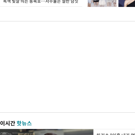
녹색 빛깔 띄는 동복호…저수율은 절반 남짓
이시간
핫뉴스