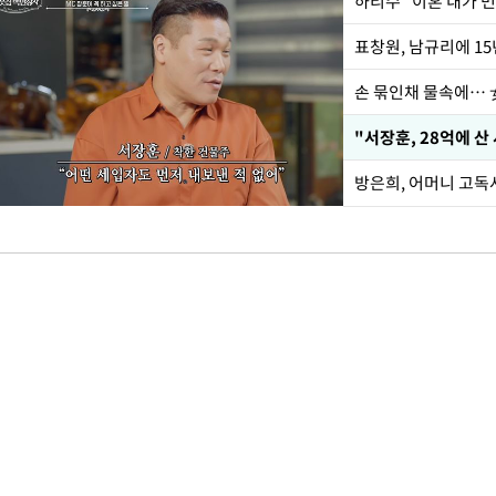
하리수 "이혼 내가 
손 묶인채 물속에… 女
"서장훈, 28억에 산
방은희, 어머니 고독사