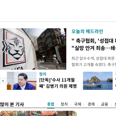
오늘의 헤드라인
" 축구협회, '성접대 
"실망 안겨 죄송…
최근 압수수색, 성접대 파문
협회가 고개를 숙였다. 축구협
관계자 여러분께 드리는 글
정치
다. 축구협회는 최근 2026 
[단독]'수사 11개월
컵 조별리그 탈락과 관련해
째' 김병기 의원 제명
회에서 질타를 받은 데 이어,
청원글
많이 본 기사
종합
정치
국제
경제
금융