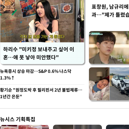
표창원, 남규리에 
과…"제가 틀렸
하리수 "미키정 보내주고 싶어 이
혼…애 못 낳아 미안했다"
뉴욕증시 상승 마감…S&P 0.6% 나스닥
1.3%↑
황기순 "원정도박 후 필리핀서 2년 불법체류…
1년간 은둔"
뉴시스 기획특집