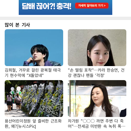
많이 본 기사
김희철, 거꾸로 걸린 광복절 태극
"손 떨림 포착"…카라 한승연, 건
기 현수막에 "X돌았네"
강 괜찮나 팬들 '걱정'
용산어린이정원 앞 즐비한 근조화
차가원 "○○○ 까면 주변 다 죽
환, 왜?[뉴시스Pic]
어"…전세금 미반환 속 녹취 폭로