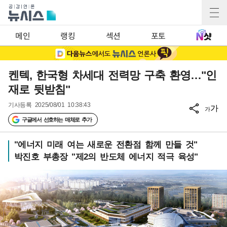
메인
랭킹
섹션
포토
켄텍, 한국형 차세대 전력망 구축 환영…"인
재로 뒷받침"
기사등록
2025/08/01 10:38:43
가
가
구글에서 선호하는 매체로 추가
"에너지 미래 여는 새로운 전환점 함께 만들 것"
박진호 부총장 "제2의 반도체 에너지 적극 육성"