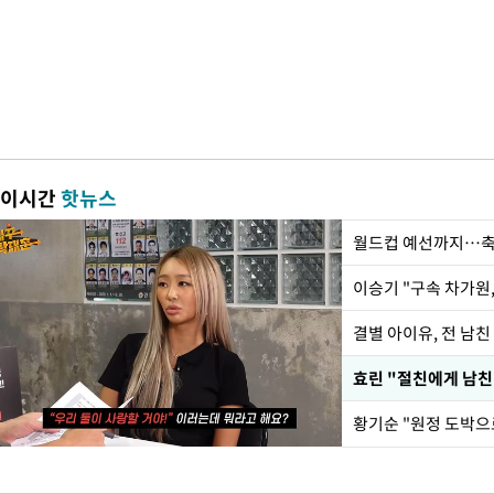
이시간
핫뉴스
월드컵 예선까지…축
이승기 "구속 차가원,
결별 아이유, 전 남친
효린 "절친에게 남친
황기순 "원정 도박으