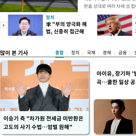
판을 상대로 여러 차례 성 접
구계에 따르면 국회의 한 의원
정치
년 국제심판 10여 명에게 성
李 "부의 양극화 해
축구협회는 외국인 심판과 감
법, 신중히 접근해
수십만원에서 많게는 100만
이
야"
많이 본 기사
종합
정치
국제
경제
금융
아이유, 장기하 '
곡…쿨한 일상 
이승기 측 "차가원 전세금 미반환은
고도의 사기 수법…엄벌 원해"