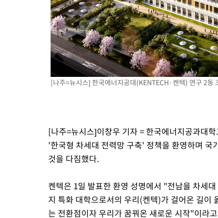
-2783초 전 >
[속보]코스닥, 800p 회복…0.26% 오른 801.67 마감
-2713초 전 >
[속보]코스피, 301.88포인트(4.58%) 내린 6296.38 마감
-2578초 전 >
[속보]원·달러 환율, 0.7원 내린 1423.8원 마감
-177초 전 >
"여기 떨어졌다"…다누리, 스페이스X 로켓 달 충돌 흔적 포착
46분 전 >
손흥민, 5경기 연속골 실패…LAFC는 승부차기 끝 과달라하라 격파
2시간 전 >
내일까지 39도 '펄펄'…기상청 "태풍 지나며 폭염 잠시 꺾인다"
[나주=뉴시스] 한국에너지공대(KENTECH·켄텍) 연구 2동 조
[나주=뉴시스]이창우 기자 = 한국에너지공과대학교
'한국형 차세대 전력망 구축' 정책을 환영하며 국
것을 다짐했다.
켄텍은 1일 발표한 환영 성명에서 "전남을 차세
지 특화 대학으로서의 우리(켄텍)가 걸어온 길이 
는 전환점이자 우리가 꿈꿔온 새로운 시작"이라고