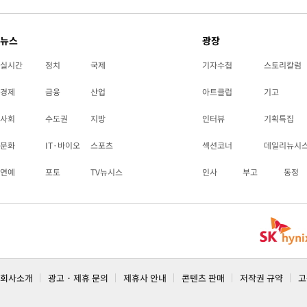
뉴스
광장
실시간
정치
국제
기자수첩
스토리칼럼
경제
금융
산업
아트클럽
기고
사회
수도권
지방
인터뷰
기획특집
문화
IT·바이오
스포츠
섹션코너
데일리뉴시
연예
포토
TV뉴시스
인사
부고
동정
회사소개
광고 · 제휴 문의
제휴사 안내
콘텐츠 판매
저작권 규약
고