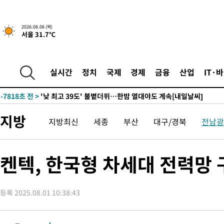
-26557초 전 >
축구협회, 15년 전 심판 성 접대 파문에 "현재는 내부 지침 준수
-25242초 전 >
경찰, '홍명보는 2순위' 결론냈던 스포츠윤리센터도 압수수색
2026.08.06 (목)
-10838초 전 >
[속보]합참 "北 발사체는 단거리탄도미사일…감시·경계태세 
서울 31.7℃
화"
-10586초 전 >
日방위성, 北이 동해로 쏜 발사체는 탄도미사일 가능성
-9016초 전 >
[속보] SKT, 에이닷 서비스 장애 발생…"원인 파악 중"
실시간
정치
국제
경제
금융
산업
IT·
-8422초 전 >
[속보]합참 "북, 동해상으로 미상 발사체 발사"
-7818초 전 >
'낮 최고 39도' 불볕더위…한밤 열대야도 계속[내일날씨]
-7777초 전 >
[속보]7~9일 프로야구 3연전도 폭염 취소…11일 재개
지방
-7439초 전 >
"韓 외환시장 개입 관측 배경엔 美의 대한국 무역적자 있어"
지방최신
세종
부산
대구/경북
전남광
-7266초 전 >
'월드컵 탈락 후폭풍' 축구협회…초유의 압수수색에 '충격·당황
-7106초 전 >
서울 낮 37.9도, 올여름 최고치 경신…영등포 순간 '40도'
켄텍, 한국형 차세대 전력망
-6668초 전 >
[속보]종합특검, 대검 추가 압수수색…내란 중요임무종사 혐의
-2763초 전 >
[속보]코스닥, 800p 회복…0.26% 오른 801.67 마감
-2693초 전 >
[속보]코스피, 301.88포인트(4.58%) 내린 6296.38 마감
등록 2025.08.01 10:38:43
-2558초 전 >
[속보]원·달러 환율, 0.7원 내린 1423.8원 마감
-157초 전 >
"여기 떨어졌다"…다누리, 스페이스X 로켓 달 충돌 흔적 포착