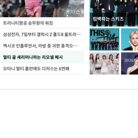
컴백하는 스키즈
입추 하루 앞둔 전남광
트리니티항공 승무원의 워킹
폭염
삼성전자, 7일부터 갤럭시 Z 폴드8 울트라·폴드8·플립8 출시
멕시코 인플루언서, 라방 중 괴한 총격으로 사망
멀티 골 세리머니하는 리오넬 메시
오타니 멀티 홈런에도 다저스는 6연패