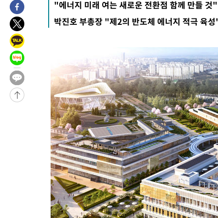
"에너지 미래 여는 새로운 전환점 함께 만들 것"
46분 전 >
손흥민, 5경기 연속골 실패…LAFC는 승부차기 끝 과달라하라 격파
2시간 전 >
내일까지 39도 '펄펄'…기상청 "태풍 지나며 폭염 잠시 꺾인다"
박진호 부총장 "제2의 반도체 에너지 적극 육성
-28348초 전 >
'월드컵 탈락 후폭풍' 축구협회…11시간 걸린 초유의 압수수색
합)
-27784초 전 >
[속보] 뉴욕증시, 혼조 출발…나스닥 0.3%↓, 다우 0.14%↑
-26577초 전 >
축구협회, 15년 전 심판 성 접대 파문에 "현재는 내부 지침 준수
-25262초 전 >
경찰, '홍명보는 2순위' 결론냈던 스포츠윤리센터도 압수수색
-10858초 전 >
[속보]합참 "北 발사체는 단거리탄도미사일…감시·경계태세 
화"
-10606초 전 >
日방위성, 北이 동해로 쏜 발사체는 탄도미사일 가능성
-9036초 전 >
[속보] SKT, 에이닷 서비스 장애 발생…"원인 파악 중"
-8442초 전 >
[속보]합참 "북, 동해상으로 미상 발사체 발사"
-7838초 전 >
'낮 최고 39도' 불볕더위…한밤 열대야도 계속[내일날씨]
-7797초 전 >
[속보]7~9일 프로야구 3연전도 폭염 취소…11일 재개
-7459초 전 >
"韓 외환시장 개입 관측 배경엔 美의 대한국 무역적자 있어"
-7286초 전 >
'월드컵 탈락 후폭풍' 축구협회…초유의 압수수색에 '충격·당황
-7126초 전 >
서울 낮 37.9도, 올여름 최고치 경신…영등포 순간 '40도'
-6688초 전 >
[속보]종합특검, 대검 추가 압수수색…내란 중요임무종사 혐의