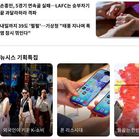
손흥민, 5경기 연속골 실패…LAFC는 승부차기
끝 과달라하라 격파
내일까지 39도 '펄펄'…기상청 "태풍 지나며 폭
염 잠시 꺾인다"
뉴시스 기획특집
외국인이 키운 K-소비
폰 리스시대
들끓는 한