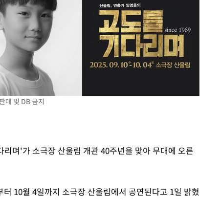
부장 기소
"
협회
 교수…이
절차 개시
25.3%↑
판매 및 DB 금지
기다리며'가 소극장 산울림 개관 40주년을 맞아 무대에 오른
부터 10월 4일까지 소극장 산울림에서 공연된다고 1일 밝혔