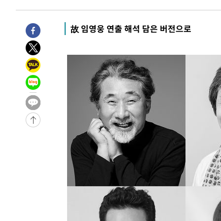
-10670초 전 >
[속보]규제합리화위원회 부위원장에 김태유 서울대 공대
병태 후임
-7028초 전 >
[속보]국힘 윤리위, '돌려차기 발언' 진종오·서범수 징계 
故 임영웅 연출 해석 담은 버전으로
-2353초 전 >
[속보] 7월 중국 수출 23.9%↑ 수입 27.5%↑…무역총액 
8분 전 >
[속보]'채상병 순직 책임' 임성근, 항소심도 징역 3년
10분 전 >
[속보]종합특검, '관저이전 봐주기 감사' 유병호 구속기소
-32277초 전 >
이란, "오만과 '중앙 단일 루트' 합의…북쪽 인바운드·남
운드는 임시"
-23845초 전 >
"낮 기온 소폭 하락"…수도권 폭염중대경보, 폭염경보로
-23809초 전 >
[속보]이 대통령, '호우피해' 안동·의성 관할 4개 면 특
선포
-23772초 전 >
[단독]중수청 지원 검사들, 정원 초과 시 낮은 계급 임용
갈 수도
-21743초 전 >
낮 최고 37도 찜통더위…곳곳 소나기·강원 많은 비[내일
-20049초 전 >
SK하이닉스, 용인·청주 팹에 54조 투자…"AI 메모리 수
응"
-16905초 전 >
여자배구 이재영·이다영 자매, 아제르바이잔 투란VC 입
-16158초 전 >
외국인 심판 성 접대 7경기 들여다보니…한국 축구 '5승 2
-15892초 전 >
[속보]코스닥, 2.86포인트(0.36%) 내린 798.81마감
-15845초 전 >
[속보]코스피, 6200선 약보합…0.60% 내린 6258.77에
-15825초 전 >
[속보]원·달러 환율, 7.7원 내린 1416.1원 마감