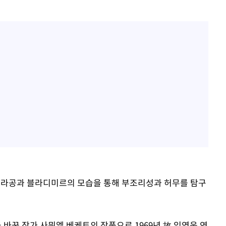
트라공과 블라디미르의 모습을 통해 부조리성과 허무를 탐구
바꾼 작가 사뮈엘 베케트의 작품으로 1969년 故 임영웅 연