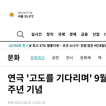
10분 전 >
[속보]종합특검, '관저이전 봐주기 감사' 유병호 구속기소
-32277초 전 >
이란, "오만과 '중앙 단일 루트' 합의…북쪽 인바운드·남
2026.08.07 (금)
서울 35.0℃
운드는 임시"
-23845초 전 >
"낮 기온 소폭 하락"…수도권 폭염중대경보, 폭염경보로
-23809초 전 >
[속보]이 대통령, '호우피해' 안동·의성 관할 4개 면 특
선포
-23772초 전 >
[단독]중수청 지원 검사들, 정원 초과 시 낮은 계급 임용
실시간
정치
국제
경제
금융
산업
갈 수도
-21743초 전 >
낮 최고 37도 찜통더위…곳곳 소나기·강원 많은 비[내일
-20049초 전 >
SK하이닉스, 용인·청주 팹에 54조 투자…"AI 메모리 수
응"
-16905초 전 >
여자배구 이재영·이다영 자매, 아제르바이잔 투란VC 입
문화
문화최신
공연
전시
문화재
책
-16158초 전 >
외국인 심판 성 접대 7경기 들여다보니…한국 축구 '5승 2
-15892초 전 >
[속보]코스닥, 2.86포인트(0.36%) 내린 798.81마감
-15845초 전 >
[속보]코스피, 6200선 약보합…0.60% 내린 6258.77에
연극 '고도를 기다리며' 9
-15825초 전 >
[속보]원·달러 환율, 7.7원 내린 1416.1원 마감
주년 기념
-15714초 전 >
[속보] 노원서 40.1도 관측…서울, 2018년 이후 첫 40도
-12804초 전 >
[속보]종합특검, '계엄 수용공간 확보' 신용해 前교정본
-11677초 전 >
외신들도 주목한 韓축구 파문…"국민적 공분에 수사 재개
등록 2025.08.01 13:55:30
-11648초 전 >
11시간 압수수색에 성접대 파문까지…'쑥대밭' 된 축구