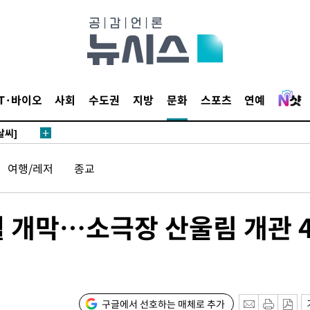
쪽 아웃바
 하향
별재난지역
…희망지 못
IT·바이오
사회
수도권
지방
문화
스포츠
연예
날씨]
요 선제 대
단
여행/레저
종교
무'
 마쳐
월 개막…소극장 산울림 개관 4
부장 기소
"
구글에서 선호하는 매체로 추가
협회