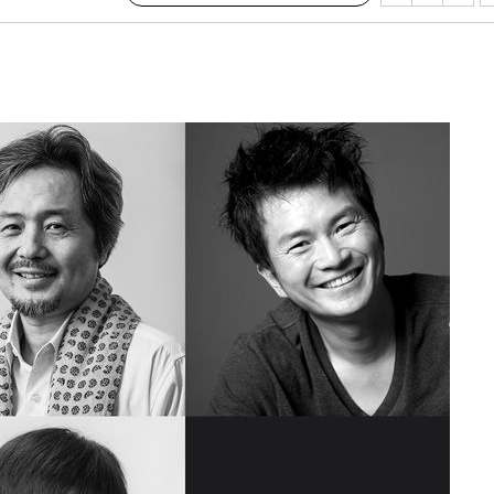
 교수…이
절차 개시
25.3%↑
쪽 아웃바
 하향
별재난지역
…희망지 못
날씨]
요 선제 대
단
무'
 마쳐