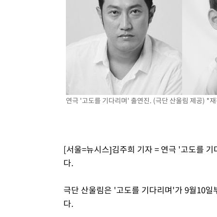
-15714초 전 >
[속보] 노원서 40.1도 관측…서울, 2018년 이후 첫 40도
-12804초 전 >
[속보]종합특검, '계엄 수용공간 확보' 신용해 前교정본
-11677초 전 >
외신들도 주목한 韓축구 파문…"국민적 공분에 수사 재개
-11648초 전 >
11시간 압수수색에 성접대 파문까지…'쑥대밭' 된 축구
-10670초 전 >
[속보]규제합리화위원회 부위원장에 김태유 서울대 공대
병태 후임
-7028초 전 >
[속보]국힘 윤리위, '돌려차기 발언' 진종오·서범수 징계 
-2353초 전 >
[속보] 7월 중국 수출 23.9%↑ 수입 27.5%↑…무역총액 
연극 '고도를 기다리며' 출연진. (극단 산울림 제공) *재
8분 전 >
[속보]'채상병 순직 책임' 임성근, 항소심도 징역 3년
10분 전 >
[속보]종합특검, '관저이전 봐주기 감사' 유병호 구속기소
[서울=뉴시스]김주희 기자 = 연극 '고도를 
다.
극단 산울림은 '고도를 기다리며'가 9월10일
다.