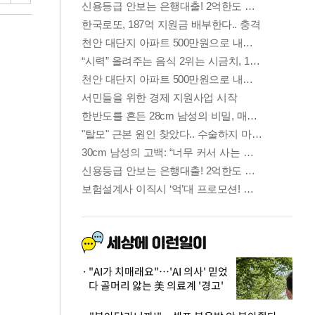
"AI가 치매래요"…'AI 의사' 믿었
다 골머리 앓는 美 의료계 '경고'