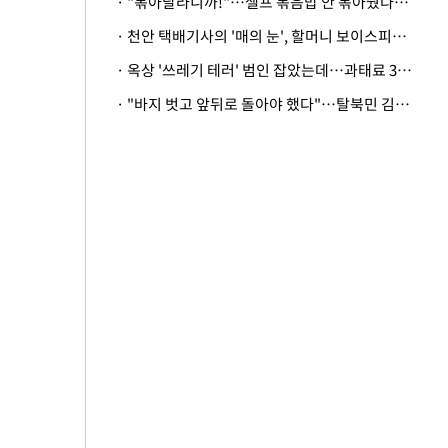
· "볶아달라니까!"…셀프 볶음밥 안 볶아줬다고 사장 폭행한 손님
· 천안 택배기사의 '매의 눈', 할머니 보이스피싱 피해 막아
· 옥상 '쓰레기 테러' 범인 잡았는데…과태료 3만원 처분에 숙박업주 허탈
· "바지 벗고 앞뒤로 돌아야 했다"…탈북민 김서아, 기쁨조 검사 수치심 회상